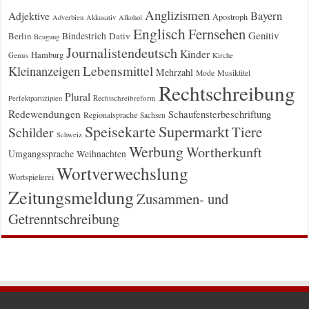
Anglizismen
Bayern
Adjektive
Apostroph
Adverbien
Akkusativ
Alkohol
Englisch
Fernsehen
Genitiv
Berlin
Bindestrich
Dativ
Beugung
Journalistendeutsch
Kinder
Hamburg
Genus
Kirche
Kleinanzeigen
Lebensmittel
Mehrzahl
Musiktitel
Mode
Rechtschreibung
Plural
Rechtschreibreform
Perfektpartizipien
Redewendungen
Schaufensterbeschriftung
Regionalsprache
Sachsen
Supermarkt
Speisekarte
Tiere
Schilder
Schweiz
Werbung
Wortherkunft
Umgangssprache
Weihnachten
Wortverwechslung
Wortspielerei
Zeitungsmeldung
Zusammen- und
Getrenntschreibung