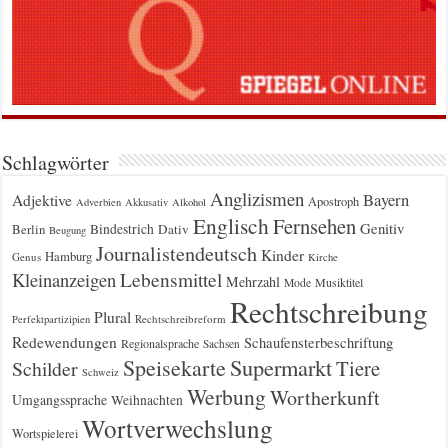
Schlagwörter
Anglizismen
Bayern
Adjektive
Apostroph
Adverbien
Akkusativ
Alkohol
Englisch
Fernsehen
Genitiv
Berlin
Bindestrich
Dativ
Beugung
Journalistendeutsch
Kinder
Hamburg
Genus
Kirche
Kleinanzeigen
Lebensmittel
Mehrzahl
Musiktitel
Mode
Rechtschreibung
Plural
Rechtschreibreform
Perfektpartizipien
Redewendungen
Schaufensterbeschriftung
Regionalsprache
Sachsen
Supermarkt
Speisekarte
Tiere
Schilder
Schweiz
Werbung
Wortherkunft
Umgangssprache
Weihnachten
Wortverwechslung
Wortspielerei