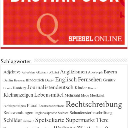
Schlagwörter
Anglizismen
Bayern
Adjektive
Apostroph
Adverbien
Akkusativ
Alkohol
Englisch
Fernsehen
Genitiv
Berlin
Bindestrich
Dativ
Beugung
Journalistendeutsch
Kinder
Hamburg
Genus
Kirche
Kleinanzeigen
Lebensmittel
Mehrzahl
Musiktitel
Mode
Rechtschreibung
Plural
Rechtschreibreform
Perfektpartizipien
Redewendungen
Schaufensterbeschriftung
Regionalsprache
Sachsen
Supermarkt
Speisekarte
Tiere
Schilder
Schweiz
Werbung