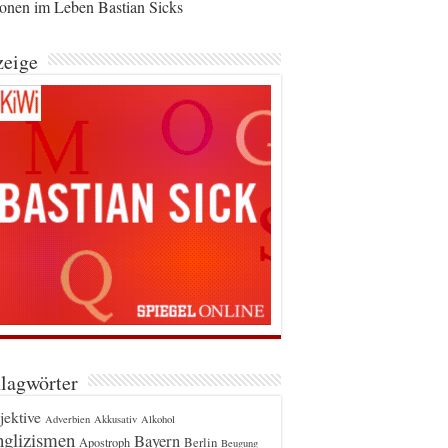
ionen im Leben Bastian Sicks
eige
lagwörter
jektive
Adverbien
Akkusativ
Alkohol
glizismen
Bayern
Berlin
Apostroph
Beugung