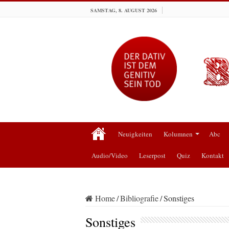
SAMSTAG, 8. AUGUST 2026
Neuigkeiten
Kolumnen
Abc
Audio/Video
Leserpost
Quiz
Kontakt
Home
/
Bibliografie
/
Sonstiges
Sonstiges