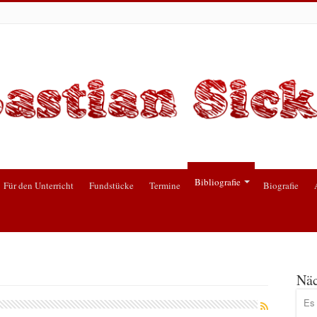
Bibliografie
Für den Unterricht
Fundstücke
Termine
Biografie
Näc
Es 