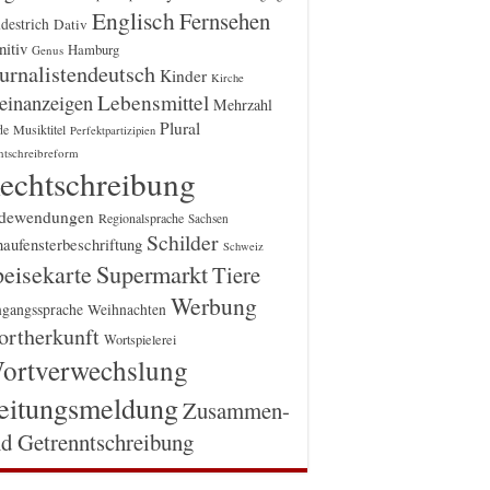
Englisch
Fernsehen
destrich
Dativ
itiv
Hamburg
Genus
urnalistendeutsch
Kinder
Kirche
einanzeigen
Lebensmittel
Mehrzahl
Plural
Musiktitel
de
Perfektpartizipien
htschreibreform
echtschreibung
dewendungen
Regionalsprache
Sachsen
Schilder
aufensterbeschriftung
Schweiz
Supermarkt
eisekarte
Tiere
Werbung
gangssprache
Weihnachten
rtherkunft
Wortspielerei
ortverwechslung
eitungsmeldung
Zusammen-
d Getrenntschreibung