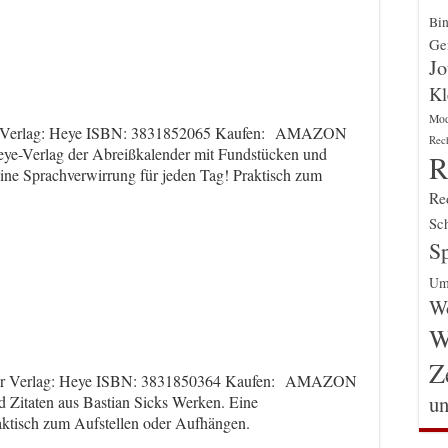
Bin
Gen
Jo
Kl
Mo
der Verlag: Heye ISBN: 3831852065 Kaufen: AMAZON
Rec
e-Verlag der Abreißkalender mit Fundstücken und
R
Eine Sprachverwirrung für jeden Tag! Praktisch zum
Re
Sch
Sp
Um
Wo
W
Z
nder Verlag: Heye ISBN: 3831850364 Kaufen: AMAZON
un
 Zitaten aus Bastian Sicks Werken. Eine
aktisch zum Aufstellen oder Aufhängen.