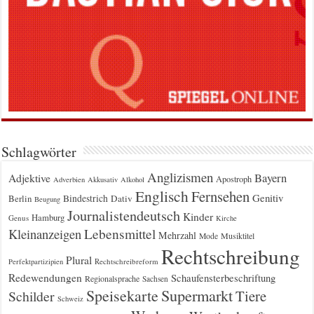
Schlagwörter
Anglizismen
Bayern
Adjektive
Apostroph
Adverbien
Akkusativ
Alkohol
Englisch
Fernsehen
Genitiv
Berlin
Bindestrich
Dativ
Beugung
Journalistendeutsch
Kinder
Hamburg
Genus
Kirche
Kleinanzeigen
Lebensmittel
Mehrzahl
Musiktitel
Mode
Rechtschreibung
Plural
Rechtschreibreform
Perfektpartizipien
Redewendungen
Schaufensterbeschriftung
Regionalsprache
Sachsen
Supermarkt
Speisekarte
Tiere
Schilder
Schweiz