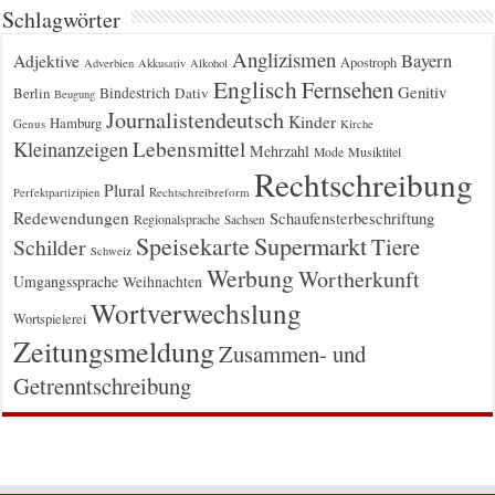
Schlagwörter
Anglizismen
Bayern
Adjektive
Apostroph
Adverbien
Akkusativ
Alkohol
Englisch
Fernsehen
Genitiv
Berlin
Bindestrich
Dativ
Beugung
Journalistendeutsch
Kinder
Hamburg
Genus
Kirche
Kleinanzeigen
Lebensmittel
Mehrzahl
Musiktitel
Mode
Rechtschreibung
Plural
Rechtschreibreform
Perfektpartizipien
Redewendungen
Schaufensterbeschriftung
Regionalsprache
Sachsen
Supermarkt
Speisekarte
Tiere
Schilder
Schweiz
Werbung
Wortherkunft
Umgangssprache
Weihnachten
Wortverwechslung
Wortspielerei
Zeitungsmeldung
Zusammen- und
Getrenntschreibung