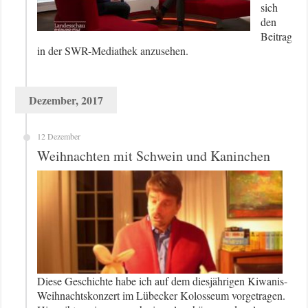
sich
den
Beitrag
in der SWR-Mediathek anzusehen.
Dezember, 2017
12 Dezember
Weihnachten mit Schwein und Kaninchen
Diese Geschichte habe ich auf dem diesjährigen Kiwanis-
Weihnachtskonzert im Lübecker Kolosseum vorgetragen.