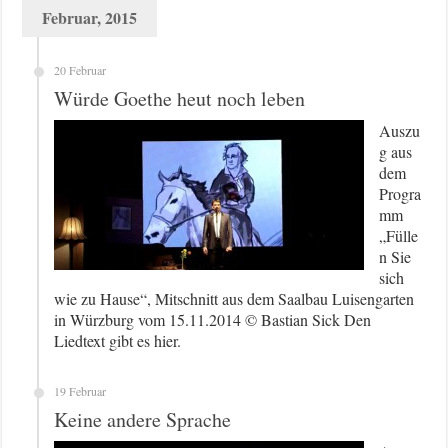
Februar, 2015
20 Februar
Würde Goethe heut noch leben
Auszu
g aus
dem
Progra
mm
„Fülle
n Sie
sich
wie zu Hause“, Mitschnitt aus dem Saalbau Luisengarten
in Würzburg vom 15.11.2014 © Bastian Sick Den
Liedtext gibt es hier.
19 Februar
Keine andere Sprache