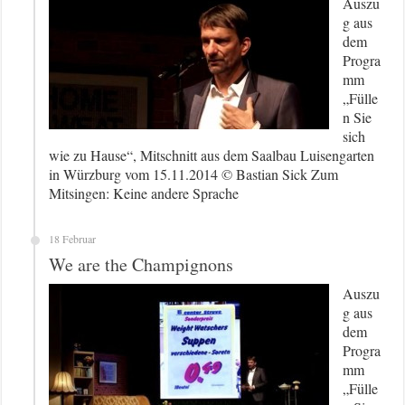
Auszu
g aus
dem
Progra
mm
„Fülle
n Sie
sich
wie zu Hause“, Mitschnitt aus dem Saalbau Luisengarten
in Würzburg vom 15.11.2014 © Bastian Sick Zum
Mitsingen: Keine andere Sprache
18 Februar
We are the Champignons
Auszu
g aus
dem
Progra
mm
„Fülle