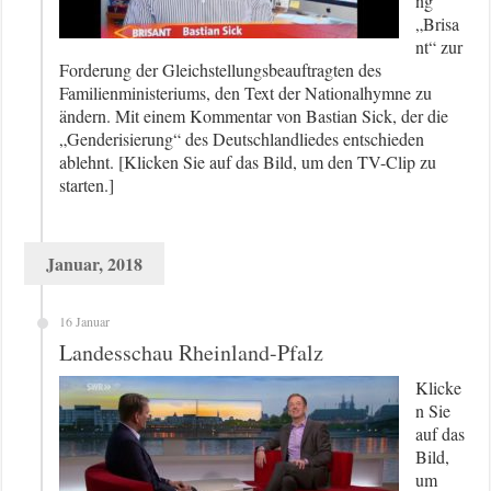
ng
„Brisa
nt“ zur
Forderung der Gleichstellungsbeauftragten des
Familienministeriums, den Text der Nationalhymne zu
ändern. Mit einem Kommentar von Bastian Sick, der die
„Genderisierung“ des Deutschlandliedes entschieden
ablehnt. [Klicken Sie auf das Bild, um den TV-Clip zu
starten.]
Januar, 2018
16 Januar
Landesschau Rheinland-Pfalz
Klicke
n Sie
auf das
Bild,
um