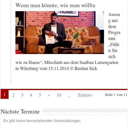
Wenn man könnte, wie man wöllte
Auszu
g aus
dem
Progra
mm
„Fülle
n Sie
sich
wie zu Hause“, Mitschnitt aus dem Saalbau Luisengarten
in Würzburg vom 15.11.2014 © Bastian Sick
1
2
3
4
5
»
10
...
Zuletzt»
Seite 1 von 11
Nächste Termine
Es gibt keine bevorstehenden Veranstaltungen.