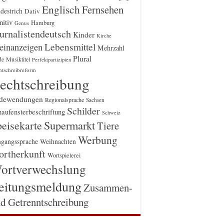
Englisch
Fernsehen
destrich
Dativ
itiv
Hamburg
Genus
urnalistendeutsch
Kinder
Kirche
einanzeigen
Lebensmittel
Mehrzahl
Plural
Musiktitel
de
Perfektpartizipien
htschreibreform
echtschreibung
dewendungen
Regionalsprache
Sachsen
Schilder
aufensterbeschriftung
Schweiz
Supermarkt
eisekarte
Tiere
Werbung
gangssprache
Weihnachten
rtherkunft
Wortspielerei
ortverwechslung
eitungsmeldung
Zusammen-
d Getrenntschreibung