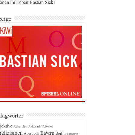
ionen im Leben Bastian Sicks
eige
lagwörter
jektive
Adverbien
Akkusativ
Alkohol
glizismen
Bayern
Berlin
Apostroph
Beugung