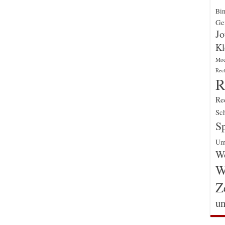
Bin
Gen
Jo
Kl
Mo
Rec
R
Re
Sch
Sp
Um
Wo
W
Z
un