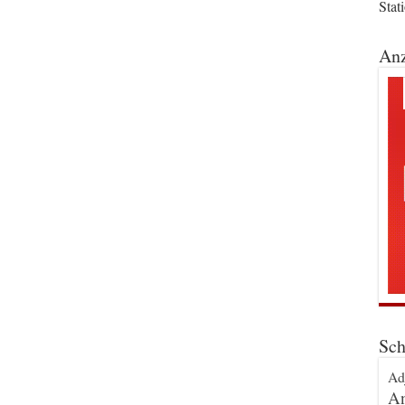
Stat
Anz
Sch
Ad
An