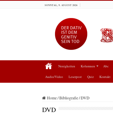
SONNTAG, 9. AUGUST 2026
Neuigkeiten
Kolumnen
Abc
Audio/Video
Leserpost
Quiz
Kontakt
Home
/
Bibliografie
/
DVD
DVD