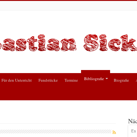
Bibliografie
Für den Unterricht
Fundstücke
Termine
Biografie
Näc
Es 