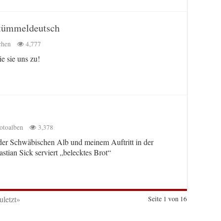
Stümmeldeutsch
chen
4,777
e sie uns zu!
otoalben
3,378
der Schwäbischen Alb und meinem Auftritt in der
stian Sick serviert „belecktes Brot“
uletzt»
Seite 1 von 16