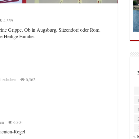
4,359
meine Grippe. Ob in Augsburg, Sitzendorf oder Rom,
ie Heilige Familie.
fischchen
6,362
hen
6,304
enten-Regel
« 