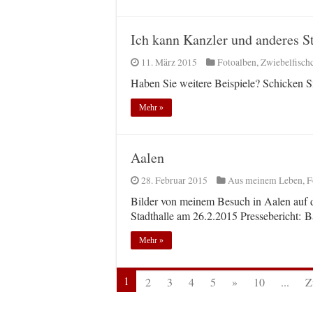
Ich kann Kanzler und anderes 
11. März 2015
Fotoalben
,
Zwiebelfisch
Haben Sie weitere Beispiele? Schicken Si
Mehr »
Aalen
28. Februar 2015
Aus meinem Leben
,
F
Bilder von meinem Besuch in Aalen auf 
Stadthalle am 26.2.2015 Pressebericht: Ba
Mehr »
1
2
3
4
5
»
10
...
Z