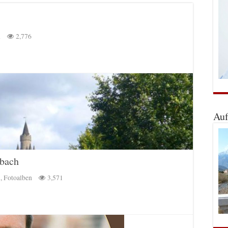
n
2,776
Auf
rbach
n
,
Fotoalben
3,571