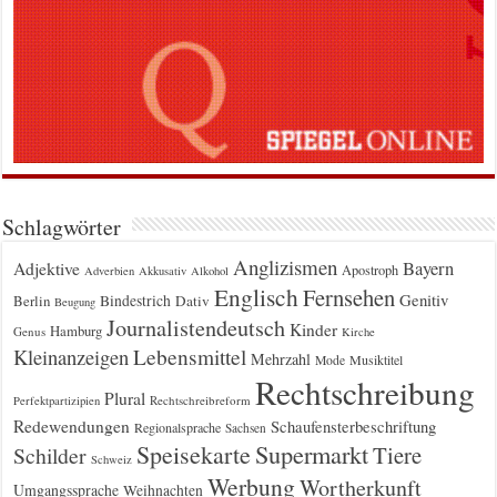
Schlagwörter
Anglizismen
Bayern
Adjektive
Apostroph
Adverbien
Akkusativ
Alkohol
Englisch
Fernsehen
Genitiv
Berlin
Bindestrich
Dativ
Beugung
Journalistendeutsch
Kinder
Hamburg
Genus
Kirche
Kleinanzeigen
Lebensmittel
Mehrzahl
Musiktitel
Mode
Rechtschreibung
Plural
Rechtschreibreform
Perfektpartizipien
Redewendungen
Schaufensterbeschriftung
Regionalsprache
Sachsen
Supermarkt
Speisekarte
Tiere
Schilder
Schweiz
Werbung
Wortherkunft
Umgangssprache
Weihnachten