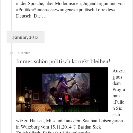
in der Sprache, über Modernismen, Jugendjargon und von
»Politiker*innen« erzwungenes »politisch korrektes«
Deutsch. Die …
Januar, 2015
18 Januar
Immer schön politisch korrekt bleiben!
Auszu
g aus
dem
Progra
mm
„Fülle
n Sie
sich
wie zu Hause“, Mitschnitt aus dem Saalbau Luisengarten
in Würzburg vom 15.11.2014 © Bastian Sick
Zwiebelfisch: Politisch völlig unkorrekt