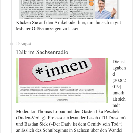
Klicken Sie auf den Artikel oder hier, um ihn sich in gut
lesbarer Größe anzeigen zu lassen.
19 August
Talk im Sachsenradio
Dienst
agaben
d
(20.8.2
019)
unterh
ält sich
mdr-
Moderator Thomas Lopau mit den Gästen Ilka Peschek
(Duden-Verlag), Professor Alexander Lasch (TU Dresden)
und Bastian Sick (»Der Dativ ist dem Genitiv sein Tod«)
anlässlich des Schulbeginns in Sachsen über den Wandel