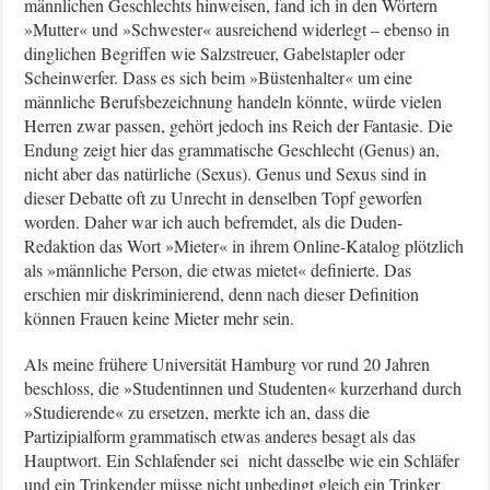
männlichen Geschlechts hinweisen, fand ich in den Wörtern
»Mutter« und »Schwester« ausreichend widerlegt – ebenso in
dinglichen Begriffen wie Salzstreuer, Gabelstapler oder
Scheinwerfer. Dass es sich beim »Büstenhalter« um eine
männliche Berufsbezeichnung handeln könnte, würde vielen
Herren zwar passen, gehört jedoch ins Reich der Fantasie. Die
Endung zeigt hier das grammatische Geschlecht (Genus) an,
nicht aber das natürliche (Sexus). Genus und Sexus sind in
dieser Debatte oft zu Unrecht in denselben Topf geworfen
worden. Daher war ich auch befremdet, als die Duden-
Redaktion das Wort »Mieter« in ihrem Online-Katalog plötzlich
als »männliche Person, die etwas mietet« definierte. Das
erschien mir diskriminierend, denn nach dieser Definition
können Frauen keine Mieter mehr sein.
Als meine frühere Universität Hamburg vor rund 20 Jahren
beschloss, die »Studentinnen und Studenten« kurzerhand durch
»Studierende« zu ersetzen, merkte ich an, dass die
Partizipialform grammatisch etwas anderes besagt als das
Hauptwort. Ein Schlafender sei nicht dasselbe wie ein Schläfer
und ein Trinkender müsse nicht unbedingt gleich ein Trinker