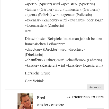
»speler« (Spieler) wird »speelster« (Spielerin)
»tuinier« (Gärtner) wird »tuinierster« (Gärtnerin)
»agent« (Polizist) wird »agente« (Polizistin)
»tovenaar« (Zauberer) wird »tovenares« oder sogar
»tovenaarster« (Zauberin)
usw.
Die schönsten Beispiele findet man jedoch bei den
französischen Leihwörtern:
»directeur« (Direktor) wird »directrice«
(Direktorin)
»chauffeur« (Fahrer) wird »chauffeuse« (Fahrerin)
»kassier« (Kassierer) wird »kassière« (Kassiererin)
Herzliche Grüße
Gert Veltink
Antworten
Fred
27. Februar 2025 um 12:28
caissier / caissière