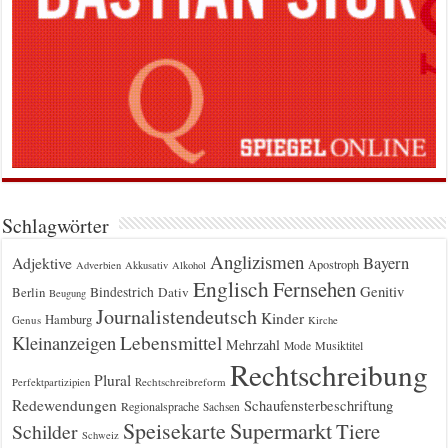
Schlagwörter
Anglizismen
Bayern
Adjektive
Apostroph
Adverbien
Akkusativ
Alkohol
Englisch
Fernsehen
Genitiv
Berlin
Bindestrich
Dativ
Beugung
Journalistendeutsch
Kinder
Hamburg
Genus
Kirche
Kleinanzeigen
Lebensmittel
Mehrzahl
Musiktitel
Mode
Rechtschreibung
Plural
Rechtschreibreform
Perfektpartizipien
Redewendungen
Schaufensterbeschriftung
Regionalsprache
Sachsen
Supermarkt
Speisekarte
Tiere
Schilder
Schweiz