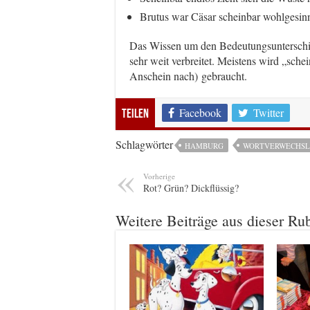
Brutus war Cäsar scheinbar wohlgesinn
Das Wissen um den Bedeutungsunterschie
sehr weit verbreitet. Meistens wird „sche
Anschein nach) gebraucht.
Facebook
Twitter
Teilen
Schlagwörter
HAMBURG
WORTVERWECHS
Vorherige
Rot? Grün? Dickflüssig?
Weitere Beiträge aus dieser Ru