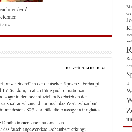
Bin
eichnender /
Gen
eichner
Jo
ni 2014
Kl
Mo
Rec
R
Re
Sch
10. April 2014 um 10:41
Sp
Um
ort „anscheinend“ in der deutschen Sprache überhaupt
Wo
d TV-Sendern, in allen Filmsynchronisationen,
d sogar in den hochoffiziellen Nachrichten der
W
r existiert anscheinend nur noch das Wort „scheinbar“.
Z
in mindestens 80% der Fälle die Aussage in ihr glattes
un
e Familie immer schon automatisch
 das falsch angewendete „scheinbar“ erklingt.