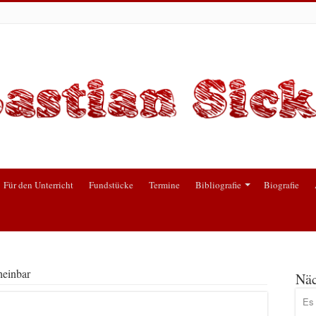
Für den Unterricht
Fundstücke
Termine
Bibliografie
Biografie
heinbar
Näc
Es 