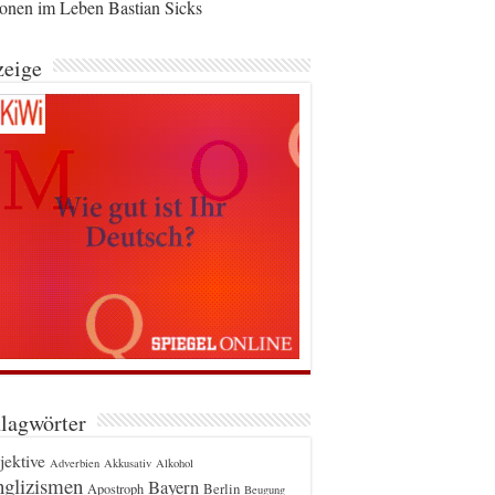
ionen im Leben Bastian Sicks
eige
lagwörter
jektive
Adverbien
Akkusativ
Alkohol
glizismen
Bayern
Berlin
Apostroph
Beugung