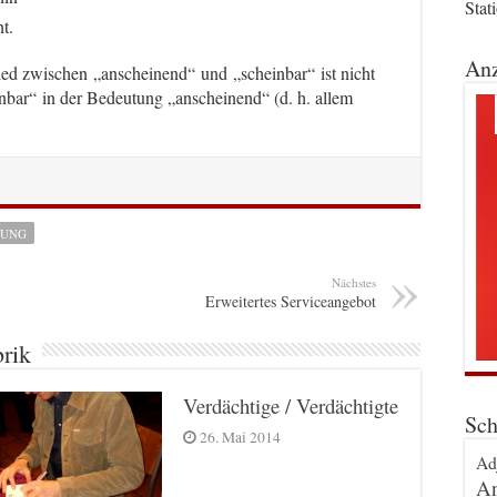
Stat
t.
Anz
d zwischen „anscheinend“ und „scheinbar“ ist nicht
inbar“ in der Bedeutung „anscheinend“ (d. h. allem
LUNG
Nächstes
Erweitertes Serviceangebot
brik
Verdächtige / Verdächtigte
Sch
26. Mai 2014
Ad
An