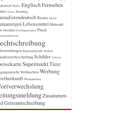
Englisch
Fernsehen
destrich
Dativ
itiv
Hamburg
Genus
urnalistendeutsch
Kinder
Kirche
einanzeigen
Lebensmittel
Mehrzahl
Plural
Musiktitel
de
Perfektpartizipien
htschreibreform
echtschreibung
dewendungen
Regionalsprache
Sachsen
Schilder
aufensterbeschriftung
Schweiz
Supermarkt
eisekarte
Tiere
Werbung
gangssprache
Weihnachten
rtherkunft
Wortspielerei
ortverwechslung
eitungsmeldung
Zusammen-
d Getrenntschreibung