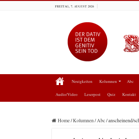
FREITAG, 7. AUGUST 2026
Neuigkeiten
Kolumnen
Abc
Audio/Video
Leserpost
Quiz
Kontakt
Home
/
Kolumnen
/
Abc
/
anscheinend/sc