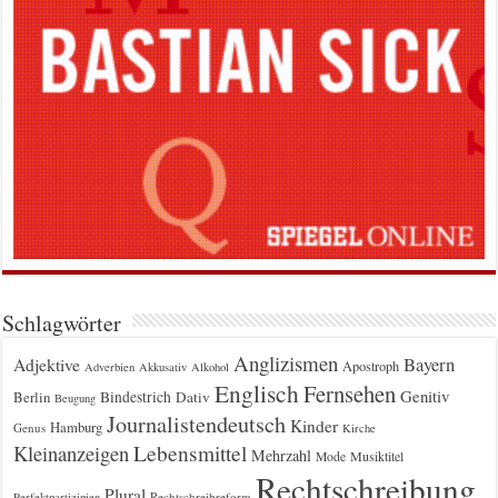
Schlagwörter
Anglizismen
Bayern
Adjektive
Apostroph
Adverbien
Akkusativ
Alkohol
Englisch
Fernsehen
Genitiv
Berlin
Bindestrich
Dativ
Beugung
Journalistendeutsch
Kinder
Hamburg
Genus
Kirche
Kleinanzeigen
Lebensmittel
Mehrzahl
Musiktitel
Mode
Rechtschreibung
Plural
Rechtschreibreform
Perfektpartizipien