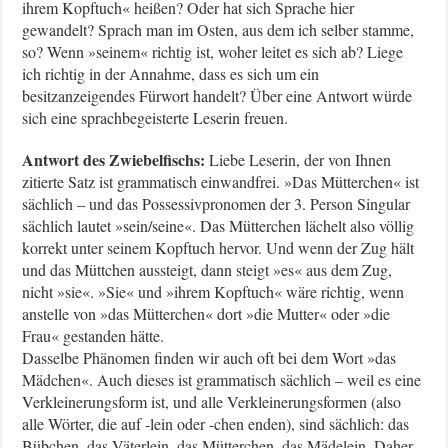
ihrem Kopftuch« heißen? Oder hat sich Sprache hier
gewandelt? Sprach man im Osten, aus dem ich selber stamme,
so? Wenn »seinem« richtig ist, woher leitet es sich ab? Liege
ich richtig in der Annahme, dass es sich um ein
besitzanzeigendes Fürwort handelt? Über eine Antwort würde
sich eine sprachbegeisterte Leserin freuen.
Antwort des Zwiebelfischs:
Liebe Leserin, der von Ihnen
zitierte Satz ist grammatisch einwandfrei. »Das Mütterchen« ist
sächlich – und das Possessivpronomen der 3. Person Singular
sächlich lautet »sein/seine«. Das Mütterchen lächelt also völlig
korrekt unter seinem Kopftuch hervor. Und wenn der Zug hält
und das Müttchen aussteigt, dann steigt »es« aus dem Zug,
nicht »sie«. »Sie« und »ihrem Kopftuch« wäre richtig, wenn
anstelle von »das Mütterchen« dort »die Mutter« oder »die
Frau« gestanden hätte.
Dasselbe Phänomen finden wir auch oft bei dem Wort »das
Mädchen«. Auch dieses ist grammatisch sächlich – weil es eine
Verkleinerungsform ist, und alle Verkleinerungsformen (also
alle Wörter, die auf -lein oder -chen enden), sind sächlich: das
Bübchen, das Väterlein, das Mütterchen, das Mädelein. Daher