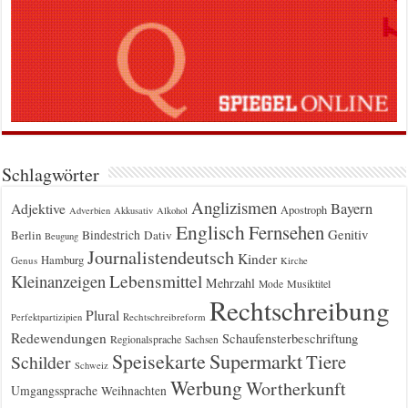
Schlagwörter
Anglizismen
Bayern
Adjektive
Apostroph
Adverbien
Akkusativ
Alkohol
Englisch
Fernsehen
Genitiv
Berlin
Bindestrich
Dativ
Beugung
Journalistendeutsch
Kinder
Hamburg
Genus
Kirche
Kleinanzeigen
Lebensmittel
Mehrzahl
Musiktitel
Mode
Rechtschreibung
Plural
Rechtschreibreform
Perfektpartizipien
Redewendungen
Schaufensterbeschriftung
Regionalsprache
Sachsen
Supermarkt
Speisekarte
Tiere
Schilder
Schweiz
Werbung
Wortherkunft
Umgangssprache
Weihnachten