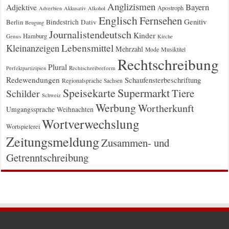
Anglizismen
Bayern
Adjektive
Apostroph
Adverbien
Akkusativ
Alkohol
Englisch
Fernsehen
Genitiv
Berlin
Bindestrich
Dativ
Beugung
Journalistendeutsch
Kinder
Hamburg
Genus
Kirche
Kleinanzeigen
Lebensmittel
Mehrzahl
Musiktitel
Mode
Rechtschreibung
Plural
Rechtschreibreform
Perfektpartizipien
Redewendungen
Schaufensterbeschriftung
Regionalsprache
Sachsen
Supermarkt
Speisekarte
Tiere
Schilder
Schweiz
Werbung
Wortherkunft
Umgangssprache
Weihnachten
Wortverwechslung
Wortspielerei
Zeitungsmeldung
Zusammen- und
Getrenntschreibung