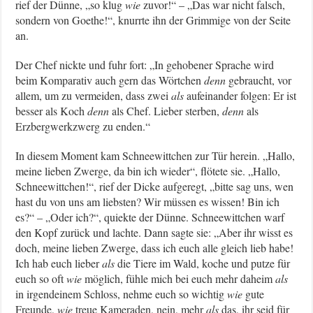
rief der Dünne, „so klug
wie
zuvor!“ – „Das war nicht falsch,
sondern von Goethe!“, knurrte ihn der Grimmige von der Seite
an.
Der Chef nickte und fuhr fort: „In gehobener Sprache wird
beim Komparativ auch gern das Wörtchen
denn
gebraucht, vor
allem, um zu vermeiden, dass zwei
als
aufeinander folgen: Er ist
besser als Koch
denn
als Chef. Lieber sterben,
denn
als
Erzbergwerkzwerg zu enden.“
In diesem Moment kam Schneewittchen zur Tür herein. „Hallo,
meine lieben Zwerge, da bin ich wieder“, flötete sie. „Hallo,
Schneewittchen!“, rief der Dicke aufgeregt, „bitte sag uns, wen
hast du von uns am liebsten? Wir müssen es wissen! Bin ich
es?“ – „Oder ich?“, quiekte der Dünne. Schneewittchen warf
den Kopf zurück und lachte. Dann sagte sie: „Aber ihr wisst es
doch, meine lieben Zwerge, dass ich euch alle gleich lieb habe!
Ich hab euch lieber
als
die Tiere im Wald, koche und putze für
euch so oft
wie
möglich, fühle mich bei euch mehr daheim
als
in irgendeinem Schloss, nehme euch so wichtig
wie
gute
Freunde,
wie
treue Kameraden, nein, mehr
als
das, ihr seid für