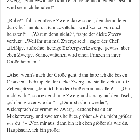
Zwerg, „Schneewittchen kann euch beide nicht leiden! Deshalb
wird sie mich heiraten!“
„Ruhe!“, fuhr der älteste Zwerg dazwischen, den die anderen
den Chef nannten. „Schneewittchen wird keinen von euch
heiraten!“ – „Warum denn nicht?“, fragte der dicke Zwerg
verdutzt. „Weil ihr nun mal Zwerge seid“, sagte der Chef,
„fleißige, aufrechte, herzige Erzbergwerkzwerge, gewiss, aber
eben Zwerge. Schneewittchen wird einen Prinzen in ihrer
Größe heiraten!“
„Also, wenn’s nach der Größe geht, dann habe ich die besten
Chancen“, behauptete der dicke Zwerg und stellte sich auf die
Zehenspitzen, „denn ich bin der Größte von uns allen!“ – „Gar
nicht wahr“, schrie der dünne Zwerg und sprang auf den Tisch,
„ich bin größer wie du!“ – „Du irrst schon wieder“,
widersprach der grimmige Zwerg, „erstens bist du ein
Mickerzwerg, und zweitens heißt es größer
als
du, nicht größer
wie
du!“ – „Von mir aus, dann bin ich eben größer als wie du,
Hauptsache, ich bin größer!“