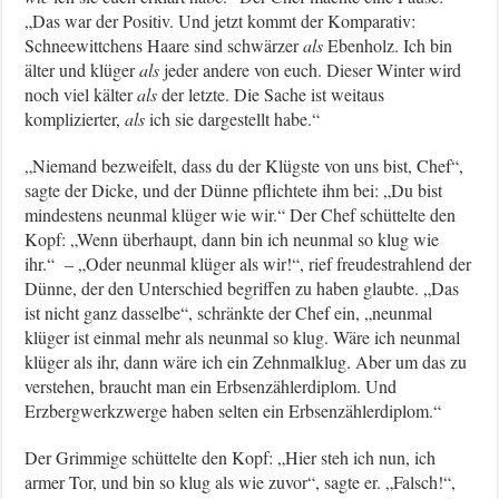
„Das war der Positiv. Und jetzt kommt der Komparativ:
Schneewittchens Haare sind schwärzer
als
Ebenholz. Ich bin
älter und klüger
als
jeder andere von euch. Dieser Winter wird
noch viel kälter
als
der letzte. Die Sache ist weitaus
komplizierter,
als
ich sie dargestellt habe.“
„Niemand bezweifelt, dass du der Klügste von uns bist, Chef“,
sagte der Dicke, und der Dünne pflichtete ihm bei: „Du bist
mindestens neunmal klüger wie wir.“ Der Chef schüttelte den
Kopf: „Wenn überhaupt, dann bin ich neunmal so klug wie
ihr.“ – „Oder neunmal klüger als wir!“, rief freudestrahlend der
Dünne, der den Unterschied begriffen zu haben glaubte. „Das
ist nicht ganz dasselbe“, schränkte der Chef ein, „neunmal
klüger ist einmal mehr als neunmal so klug. Wäre ich neunmal
klüger als ihr, dann wäre ich ein Zehnmalklug. Aber um das zu
verstehen, braucht man ein Erbsenzählerdiplom. Und
Erzbergwerkzwerge haben selten ein Erbsenzählerdiplom.“
Der Grimmige schüttelte den Kopf: „Hier steh ich nun, ich
armer Tor, und bin so klug als wie zuvor“, sagte er. „Falsch!“,