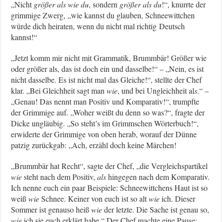
„Nicht
größer als wie du
, sondern
größer als du
!“, knurrte der
grimmige Zwerg, „wie kannst du glauben, Schneewittchen
würde dich heiraten, wenn du nicht mal richtig Deutsch
kannst!“
„Jetzt komm mir nicht mit Grammatik, Brummbär! Größer wie
oder größer als, das ist doch ein und dasselbe!“ – „Nein, es ist
nicht dasselbe. Es ist nicht mal das Gleiche!“, stellte der Chef
klar. „Bei Gleichheit sagt man
wie
, und bei Ungleichheit al
s
.“ –
„Genau! Das nennt man Positiv und Komparativ!“, trumpfte
der Grimmige auf. „Woher weißt du denn so was?“, fragte der
Dicke ungläubig. „So steht’s im Grimmschen Wörterbuch!“,
erwiderte der Grimmige von oben herab, worauf der Dünne
patzig zurückgab: „Ach, erzähl doch keine Märchen!
„Brummbär hat Recht“, sagte der Chef, „die Vergleichspartikel
wie
steht nach dem Positiv,
als
hingegen nach dem Komparativ.
Ich nenne euch ein paar Beispiele: Schneewittchens Haut ist so
weiß
wie
Schnee. Keiner von euch ist so alt
wie
ich. Dieser
Sommer ist genauso heiß
wie
der letzte. Die Sache ist genau so,
wie
ich sie euch erklärt habe.“ Der Chef machte eine Pause: