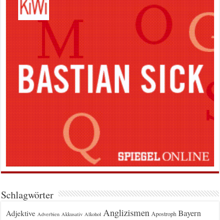
Schlagwörter
Anglizismen
Bayern
Adjektive
Apostroph
Adverbien
Akkusativ
Alkohol