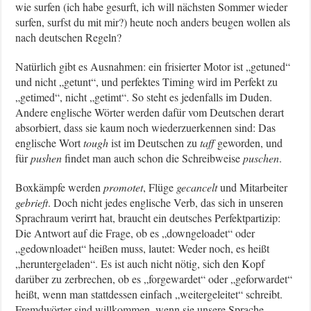
wie surfen (ich habe gesurft, ich will nächsten Sommer wieder
surfen, surfst du mit mir?) heute noch anders beugen wollen als
nach deutschen Regeln?
Natürlich gibt es Ausnahmen: ein frisierter Motor ist „getuned“
und nicht „getunt“, und perfektes Timing wird im Perfekt zu
„getimed“, nicht „getimt“. So steht es jedenfalls im Duden.
Andere englische Wörter werden dafür vom Deutschen derart
absorbiert, dass sie kaum noch wiederzuerkennen sind: Das
englische Wort
tough
ist im Deutschen zu
taff
geworden, und
für
pushen
findet man auch schon die Schreibweise
puschen
.
Boxkämpfe werden
promotet
, Flüge
gecancelt
und Mitarbeiter
gebrieft
. Doch nicht jedes englische Verb, das sich in unseren
Sprachraum verirrt hat, braucht ein deutsches Perfektpartizip:
Die Antwort auf die Frage, ob es „downgeloadet“ oder
„gedownloadet“ heißen muss, lautet: Weder noch, es heißt
„heruntergeladen“. Es ist auch nicht nötig, sich den Kopf
darüber zu zerbrechen, ob es „forgewardet“ oder „geforwardet“
heißt, wenn man stattdessen einfach „weitergeleitet“ schreibt.
Fremdwörter sind willkommen, wenn sie unsere Sprache