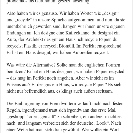
problemlos ins Gerundium gesetzt: abseiling.
Also halten wir es genauso. Wir haben Wörter wie „design“
und „recycle“ in unsere Sprache aufgenommen, und nun, da sie
unentbehrlich geworden sind, hängen wir ihnen unsere eigenen
Endungen an: Ich designe eine Kaffeekanne, du designst ein
Auto, der Architekt designt ein Haus; ich recycle Papier, du
recycelst Plastik, er recycelt Biomüll. Im Perfekt entsprechend:
Er hat ein Haus designt, wir haben Autoreifen recycelt.
Was wäre die Alternative? Sollte man die englischen Formen
benutzen? Er hat ein Haus designed, wir haben Papier recycled
– das mag im Perfekt noch angehen. Aber wie sieht es im
Präsens aus? Er designs ein Haus, wir recycle Papier? Es sieht
nicht nur befremdlich aus, es klingt auch äußerst seltsam.
Die Einbürgerung von Fremdwörtern verläuft nicht nach festen
Regeln, irgendjemand traut sich irgendwann das erste Mal,
„geshoppt“ oder „gemailt“ zu schreiben, ein anderer macht es
nach, und langsam verbreitet sich der deutsche „Look“. Nach
einer Weile hat man sich dran gewöhnt. Wer wollte ein Wort