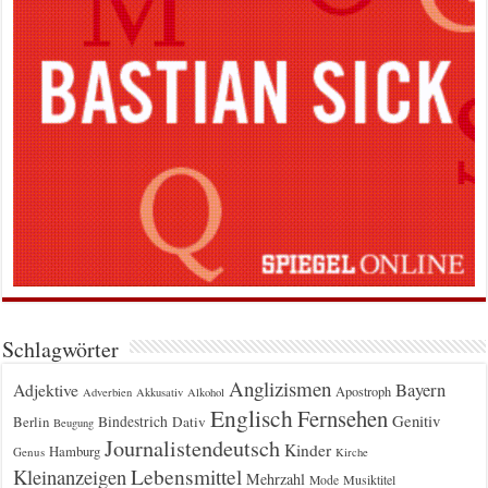
Schlagwörter
Anglizismen
Bayern
Adjektive
Apostroph
Adverbien
Akkusativ
Alkohol
Englisch
Fernsehen
Genitiv
Berlin
Bindestrich
Dativ
Beugung
Journalistendeutsch
Kinder
Hamburg
Genus
Kirche
Kleinanzeigen
Lebensmittel
Mehrzahl
Musiktitel
Mode