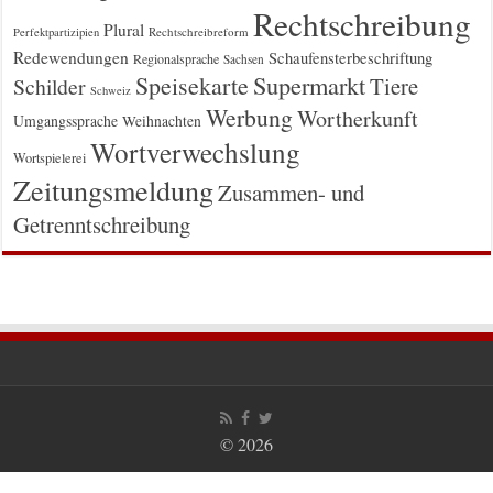
Rechtschreibung
Plural
Rechtschreibreform
Perfektpartizipien
Redewendungen
Schaufensterbeschriftung
Regionalsprache
Sachsen
Supermarkt
Speisekarte
Tiere
Schilder
Schweiz
Werbung
Wortherkunft
Umgangssprache
Weihnachten
Wortverwechslung
Wortspielerei
Zeitungsmeldung
Zusammen- und
Getrenntschreibung
© 2026