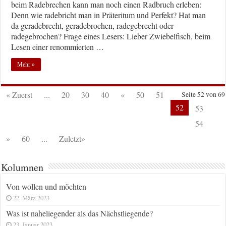
beim Radebrechen kann man noch einen Radbruch erleben:
Denn wie radebricht man in Präteritum und Perfekt? Hat man
da geradebrecht, geradebrochen, radegebrecht oder
radegebrochen? Frage eines Lesers: Lieber Zwiebelfisch, beim
Lesen einer renommierten …
Mehr »
« Zuerst
...
20
30
40
«
50
51
Seite 52 von 69
52
53
54
»
60
...
Zuletzt»
Kolumnen
Von wollen und möchten
22. März 2023
Was ist naheliegender als das Nächstliegende?
23. Januar 2023