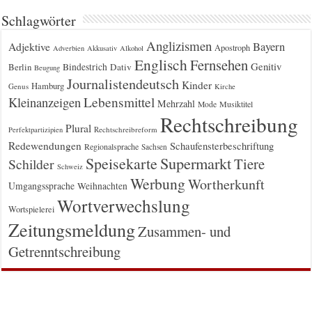
Schlagwörter
Anglizismen
Bayern
Adjektive
Apostroph
Adverbien
Akkusativ
Alkohol
Englisch
Fernsehen
Genitiv
Berlin
Bindestrich
Dativ
Beugung
Journalistendeutsch
Kinder
Hamburg
Genus
Kirche
Kleinanzeigen
Lebensmittel
Mehrzahl
Musiktitel
Mode
Rechtschreibung
Plural
Rechtschreibreform
Perfektpartizipien
Redewendungen
Schaufensterbeschriftung
Regionalsprache
Sachsen
Supermarkt
Speisekarte
Tiere
Schilder
Schweiz
Werbung
Wortherkunft
Umgangssprache
Weihnachten
Wortverwechslung
Wortspielerei
Zeitungsmeldung
Zusammen- und
Getrenntschreibung