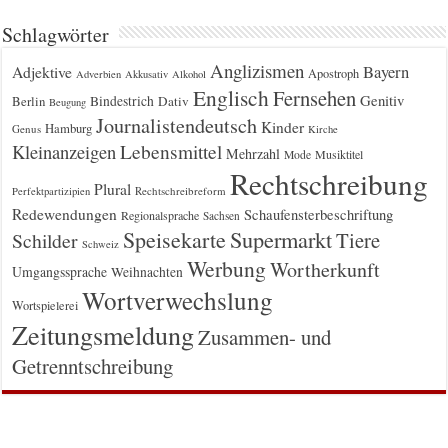
Schlagwörter
Anglizismen
Bayern
Adjektive
Apostroph
Adverbien
Akkusativ
Alkohol
Englisch
Fernsehen
Genitiv
Berlin
Bindestrich
Dativ
Beugung
Journalistendeutsch
Kinder
Hamburg
Genus
Kirche
Kleinanzeigen
Lebensmittel
Mehrzahl
Musiktitel
Mode
Rechtschreibung
Plural
Rechtschreibreform
Perfektpartizipien
Redewendungen
Schaufensterbeschriftung
Regionalsprache
Sachsen
Supermarkt
Speisekarte
Tiere
Schilder
Schweiz
Werbung
Wortherkunft
Umgangssprache
Weihnachten
Wortverwechslung
Wortspielerei
Zeitungsmeldung
Zusammen- und
Getrenntschreibung