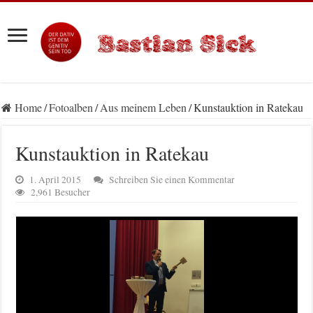
Home
/
Fotoalben
/
Aus meinem Leben
/
Kunstauktion in Ratekau
Kunstauktion in Ratekau
1. April 2015
Schreiben Sie einen Kommentar
2,961 Besucher