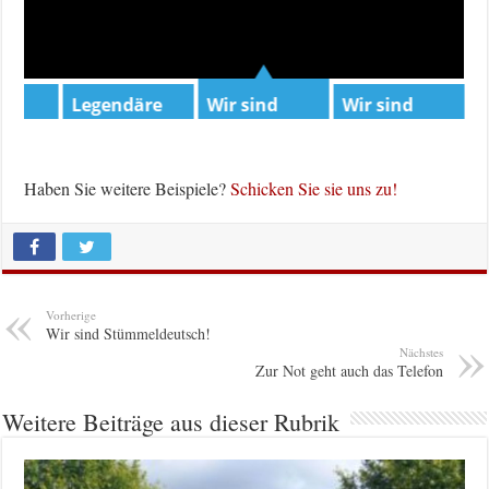
Legendäre
Wir sind
Wir sind
P
ng
„Bild�
Supermarkt
Entertainme
S
w
Internetauftritt
H
„Toom“-Markt
eine...
W
Haben Sie weitere Beispiele?
Schicken Sie sie uns zu!
in F...
Vorherige
Wir sind Stümmeldeutsch!
Nächstes
Zur Not geht auch das Telefon
Weitere Beiträge aus dieser Rubrik