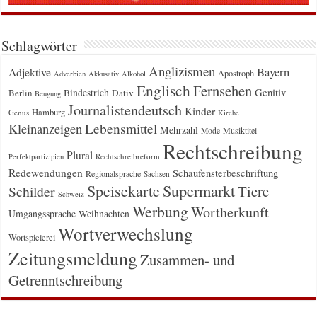
Schlagwörter
Anglizismen
Bayern
Adjektive
Apostroph
Adverbien
Akkusativ
Alkohol
Englisch
Fernsehen
Genitiv
Berlin
Bindestrich
Dativ
Beugung
Journalistendeutsch
Kinder
Hamburg
Genus
Kirche
Kleinanzeigen
Lebensmittel
Mehrzahl
Musiktitel
Mode
Rechtschreibung
Plural
Rechtschreibreform
Perfektpartizipien
Redewendungen
Schaufensterbeschriftung
Regionalsprache
Sachsen
Supermarkt
Speisekarte
Tiere
Schilder
Schweiz
Werbung
Wortherkunft
Umgangssprache
Weihnachten
Wortverwechslung
Wortspielerei
Zeitungsmeldung
Zusammen- und
Getrenntschreibung