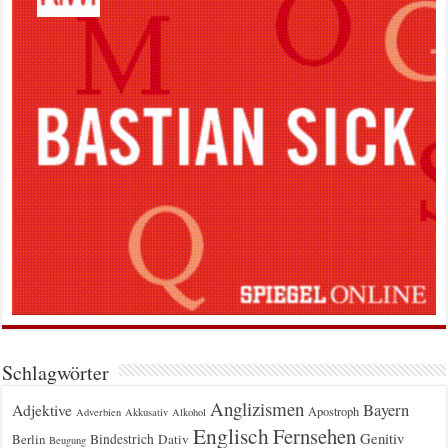
Schlagwörter
Anglizismen
Bayern
Adjektive
Apostroph
Adverbien
Akkusativ
Alkohol
Englisch
Fernsehen
Genitiv
Berlin
Bindestrich
Dativ
Beugung