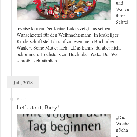
und
Wal zu
ihrer
Schrei
bweise kamen Der kleine Lukas zeigt uns seinen
Wunschzettel für den Weihnachtsmann. In krakeliger
Kinderschrift steht darauf zu lesen: »ein Buch über
Waale«. Seine Mutter lacht: „Das kannst du aber nicht
bekommen. Höchstens ein Buch über Wale. Der Wal
schreibt sich nämlich …
Juli, 2018
10 Juli
Let’s do it, Baby!
„Die
Woche
nScha
u –