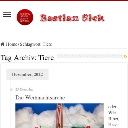
Home
/
Schlagwort:
Tiere
Tag Archiv:
Tiere
Dezember, 2022
25 Dezember
Die Weihnachtsarche
oder:
Wie
Biber,
Hase