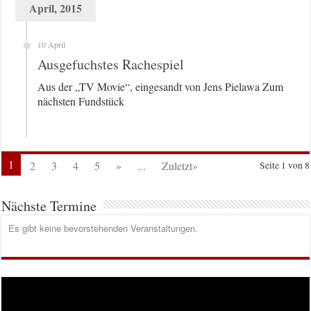
April, 2015
10 April
Ausgefuchstes Rachespiel
Aus der „TV Movie“, eingesandt von Jens Pielawa Zum
nächsten Fundstück
1
2
3
4
5
»
...
Zuletzt»
Seite 1 von 8
Nächste Termine
Es gibt keine bevorstehenden Veranstaltungen.