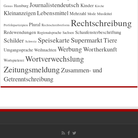
Journalistendeutsch
Kinder
Hamburg
Genus
Kirche
Kleinanzeigen
Lebensmittel
Mehrzahl
Musiktitel
Mode
Rechtschreibung
Plural
Rechtschreibreform
Perfektpartizipien
Redewendungen
Schaufensterbeschriftung
Regionalsprache
Sachsen
Supermarkt
Speisekarte
Tiere
Schilder
Schweiz
Werbung
Wortherkunft
Umgangssprache
Weihnachten
Wortverwechslung
Wortspielerei
Zeitungsmeldung
Zusammen- und
Getrenntschreibung