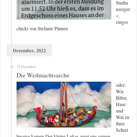
Stadta
nzeiger
«,
einges
chickt von Stefanie Pinnen
Dezember, 2022
25 Dezember
Die Weihnachtsarche
oder:
Wie
Biber,
Hase
und
Wal zu
ihrer
Schrei
bweise kamen Der kleine Lukas zeigt uns seinen