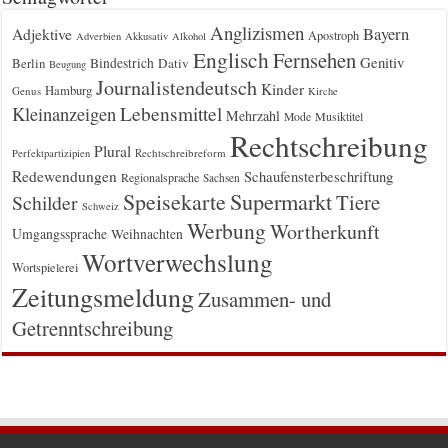
Anglizismen
Bayern
Adjektive
Apostroph
Adverbien
Akkusativ
Alkohol
Englisch
Fernsehen
Genitiv
Berlin
Bindestrich
Dativ
Beugung
Journalistendeutsch
Kinder
Hamburg
Genus
Kirche
Kleinanzeigen
Lebensmittel
Mehrzahl
Musiktitel
Mode
Rechtschreibung
Plural
Rechtschreibreform
Perfektpartizipien
Redewendungen
Schaufensterbeschriftung
Regionalsprache
Sachsen
Supermarkt
Speisekarte
Tiere
Schilder
Schweiz
Werbung
Wortherkunft
Umgangssprache
Weihnachten
Wortverwechslung
Wortspielerei
Zeitungsmeldung
Zusammen- und
Getrenntschreibung