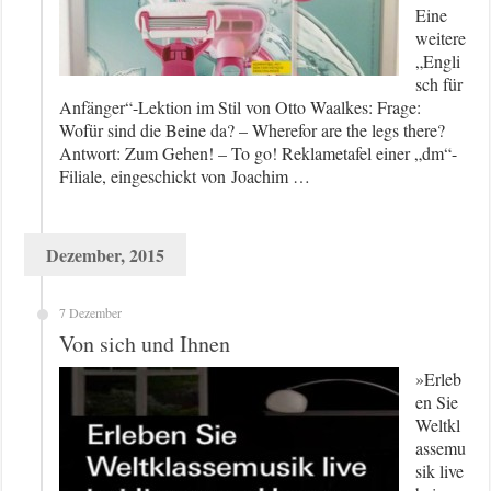
Eine
weitere
„Engli
sch für
Anfänger“-Lektion im Stil von Otto Waalkes: Frage:
Wofür sind die Beine da? – Wherefor are the legs there?
Antwort: Zum Gehen! – To go! Reklametafel einer „dm“-
Filiale, eingeschickt von Joachim …
Dezember, 2015
7 Dezember
Von sich und Ihnen
»Erleb
en Sie
Weltkl
assemu
sik live