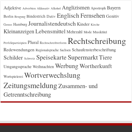
Anglizismen
Bayern
Adjektive
Apostroph
Adverbien
Akkusativ
Alkohol
Englisch
Fernsehen
Genitiv
Berlin
Bindestrich
Dativ
Beugung
Journalistendeutsch
Kinder
Hamburg
Genus
Kirche
Kleinanzeigen
Lebensmittel
Mehrzahl
Musiktitel
Mode
Rechtschreibung
Plural
Rechtschreibreform
Perfektpartizipien
Redewendungen
Schaufensterbeschriftung
Regionalsprache
Sachsen
Supermarkt
Speisekarte
Tiere
Schilder
Schweiz
Werbung
Wortherkunft
Umgangssprache
Weihnachten
Wortverwechslung
Wortspielerei
Zeitungsmeldung
Zusammen- und
Getrenntschreibung