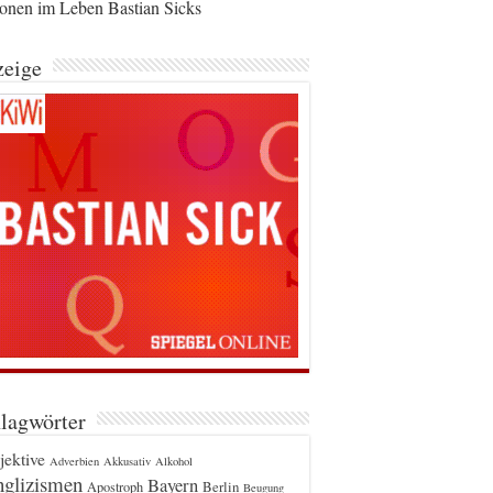
ionen im Leben Bastian Sicks
eige
lagwörter
jektive
Adverbien
Akkusativ
Alkohol
glizismen
Bayern
Berlin
Apostroph
Beugung