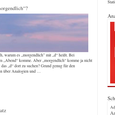
Stat
orgendlich“?
Anz
ch, warum es „morgendlich” mit „d“ heißt. Bei
s vom „Abend“ komme. Aber „morgendlich“ komme ja nicht
 das „d“ dort zu suchen? Grund genug für den
ken über Analogien und …
Sch
Ad
atz
An