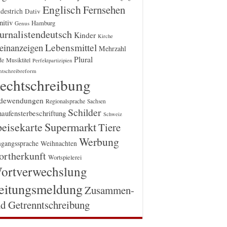
Englisch
Fernsehen
destrich
Dativ
itiv
Hamburg
Genus
urnalistendeutsch
Kinder
Kirche
einanzeigen
Lebensmittel
Mehrzahl
Plural
Musiktitel
de
Perfektpartizipien
htschreibreform
echtschreibung
dewendungen
Regionalsprache
Sachsen
Schilder
aufensterbeschriftung
Schweiz
Supermarkt
eisekarte
Tiere
Werbung
gangssprache
Weihnachten
rtherkunft
Wortspielerei
ortverwechslung
eitungsmeldung
Zusammen-
d Getrenntschreibung