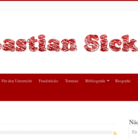
Für den Unterricht
Fundstücke
Termine
Bibliografie
Biografie
Näc
Es 