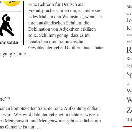
Eine Lehrerin für Deutsch als
Bin
Fremdsprache schrieb mir, es treibe sie
Gen
jedes Mal „in den Wahnsinn“, wenn sie
Jo
ihren ausländischen Schülern die
Kl
Deklination von Adjektiven erklären
solle. Schlimm genug, dass es im
Mo
Deutschen drei grammatische
Rec
R
Geschlechter gebe. Darüber hinaus hätte
eugung zu tun: …
Re
Sch
Sp
Um
Wo
W
che“?
Z
einen komplizierten Satz, der eine Aufzählung enthält,
t wird. Wie wird dahinter gebeugt, möchte er wissen.
un
ntes Mengenwort, und Mengenwörter gibt es etliche, um
as Gemeine ist nur: …