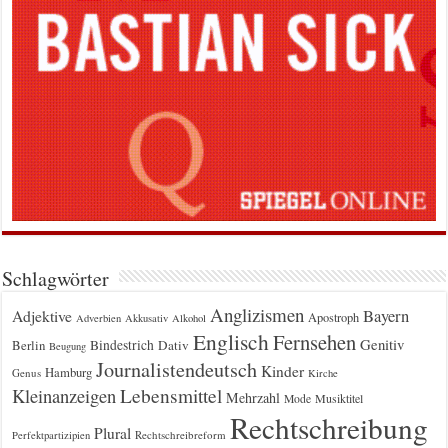
Schlagwörter
Anglizismen
Bayern
Adjektive
Apostroph
Adverbien
Akkusativ
Alkohol
Englisch
Fernsehen
Genitiv
Berlin
Bindestrich
Dativ
Beugung
Journalistendeutsch
Kinder
Hamburg
Genus
Kirche
Kleinanzeigen
Lebensmittel
Mehrzahl
Musiktitel
Mode
Rechtschreibung
Plural
Rechtschreibreform
Perfektpartizipien