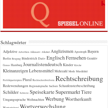
Schlagwörter
Anglizismen
Bayern
Adjektive
Apostroph
Adverbien
Akkusativ
Alkohol
Englisch
Fernsehen
Genitiv
Berlin
Bindestrich
Dativ
Beugung
Journalistendeutsch
Kinder
Hamburg
Genus
Kirche
Kleinanzeigen
Lebensmittel
Mehrzahl
Musiktitel
Mode
Rechtschreibung
Plural
Rechtschreibreform
Perfektpartizipien
Redewendungen
Schaufensterbeschriftung
Regionalsprache
Sachsen
Supermarkt
Speisekarte
Tiere
Schilder
Schweiz
Werbung
Wortherkunft
Umgangssprache
Weihnachten
Wortverwechslung
Wortspielerei