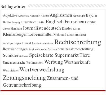
Schlagwörter
Anglizismen
Bayern
Adjektive
Apostroph
Adverbien
Akkusativ
Alkohol
Englisch
Fernsehen
Genitiv
Berlin
Bindestrich
Dativ
Beugung
Journalistendeutsch
Kinder
Hamburg
Genus
Kirche
Kleinanzeigen
Lebensmittel
Mehrzahl
Musiktitel
Mode
Rechtschreibung
Plural
Rechtschreibreform
Perfektpartizipien
Redewendungen
Schaufensterbeschriftung
Regionalsprache
Sachsen
Supermarkt
Speisekarte
Tiere
Schilder
Schweiz
Werbung
Wortherkunft
Umgangssprache
Weihnachten
Wortverwechslung
Wortspielerei
Zeitungsmeldung
Zusammen- und
Getrenntschreibung