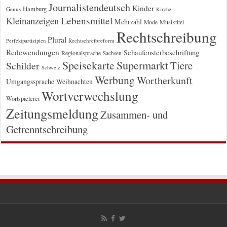
Journalistendeutsch
Kinder
Hamburg
Genus
Kirche
Kleinanzeigen
Lebensmittel
Mehrzahl
Musiktitel
Mode
Rechtschreibung
Plural
Rechtschreibreform
Perfektpartizipien
Redewendungen
Schaufensterbeschriftung
Regionalsprache
Sachsen
Supermarkt
Speisekarte
Tiere
Schilder
Schweiz
Werbung
Wortherkunft
Umgangssprache
Weihnachten
Wortverwechslung
Wortspielerei
Zeitungsmeldung
Zusammen- und
Getrenntschreibung