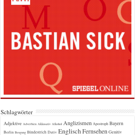
Schlagwörter
Anglizismen
Bayern
Adjektive
Apostroph
Adverbien
Akkusativ
Alkohol
Englisch
Fernsehen
Genitiv
Berlin
Bindestrich
Dativ
Beugung