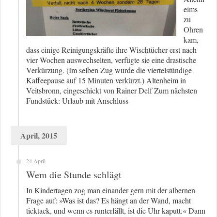
eims
zu
Ohren
kam,
dass einige Reinigungskräfte ihre Wischtücher erst nach
vier Wochen auswechselten, verfügte sie eine drastische
Verkürzung. (Im selben Zug wurde die viertelstündige
Kaffeepause auf 15 Minuten verkürzt.) Altenheim in
Veitsbronn, eingeschickt von Rainer Delf Zum nächsten
Fundstück: Urlaub mit Anschluss
April, 2015
24 April
Wem die Stunde schlägt
In Kindertagen zog man einander gern mit der albernen
Frage auf: »Was ist das? Es hängt an der Wand, macht
ticktack, und wenn es runterfällt, ist die Uhr kaputt.« Dann