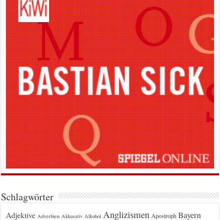
Schlagwörter
Anglizismen
Bayern
Adjektive
Apostroph
Adverbien
Akkusativ
Alkohol