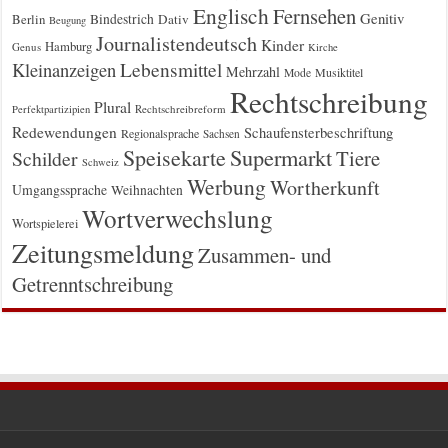
Englisch
Fernsehen
Genitiv
Berlin
Bindestrich
Dativ
Beugung
Journalistendeutsch
Kinder
Hamburg
Genus
Kirche
Kleinanzeigen
Lebensmittel
Mehrzahl
Musiktitel
Mode
Rechtschreibung
Plural
Rechtschreibreform
Perfektpartizipien
Redewendungen
Schaufensterbeschriftung
Regionalsprache
Sachsen
Supermarkt
Speisekarte
Tiere
Schilder
Schweiz
Werbung
Wortherkunft
Umgangssprache
Weihnachten
Wortverwechslung
Wortspielerei
Zeitungsmeldung
Zusammen- und
Getrenntschreibung