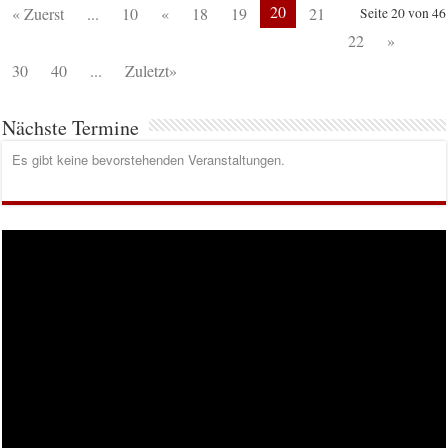
20
« Zuerst
...
10
«
18
19
21
Seite 20 von 46
22
»
30
40
...
Zuletzt»
Nächste Termine
Es gibt keine bevorstehenden Veranstaltungen.