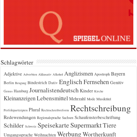
Schlagwörter
Anglizismen
Bayern
Adjektive
Apostroph
Adverbien
Akkusativ
Alkohol
Englisch
Fernsehen
Genitiv
Berlin
Bindestrich
Dativ
Beugung
Journalistendeutsch
Kinder
Hamburg
Genus
Kirche
Kleinanzeigen
Lebensmittel
Mehrzahl
Musiktitel
Mode
Rechtschreibung
Plural
Rechtschreibreform
Perfektpartizipien
Redewendungen
Schaufensterbeschriftung
Regionalsprache
Sachsen
Supermarkt
Speisekarte
Tiere
Schilder
Schweiz
Werbung
Wortherkunft
Umgangssprache
Weihnachten