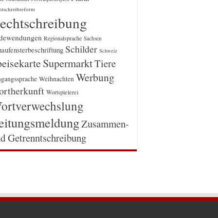
htschreibreform
echtschreibung
dewendungen
Regionalsprache
Sachsen
Schilder
aufensterbeschriftung
Schweiz
Supermarkt
eisekarte
Tiere
Werbung
gangssprache
Weihnachten
rtherkunft
Wortspielerei
ortverwechslung
eitungsmeldung
Zusammen-
d Getrenntschreibung