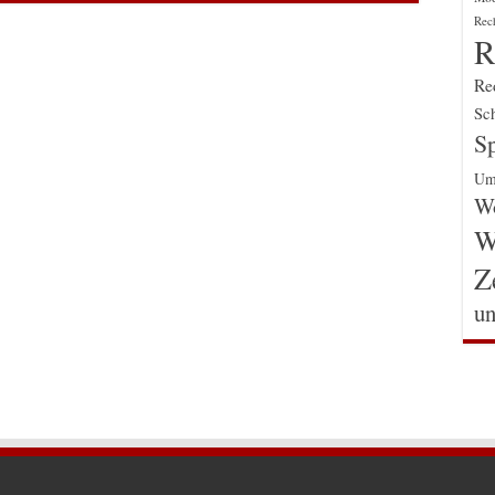
Rec
R
Re
Sch
Sp
Um
Wo
W
Z
un