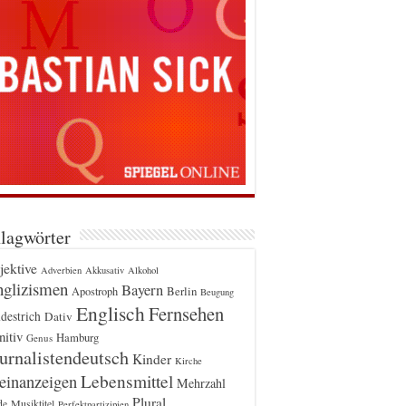
lagwörter
jektive
Adverbien
Akkusativ
Alkohol
glizismen
Bayern
Berlin
Apostroph
Beugung
Englisch
Fernsehen
destrich
Dativ
itiv
Hamburg
Genus
urnalistendeutsch
Kinder
Kirche
einanzeigen
Lebensmittel
Mehrzahl
Plural
Musiktitel
de
Perfektpartizipien