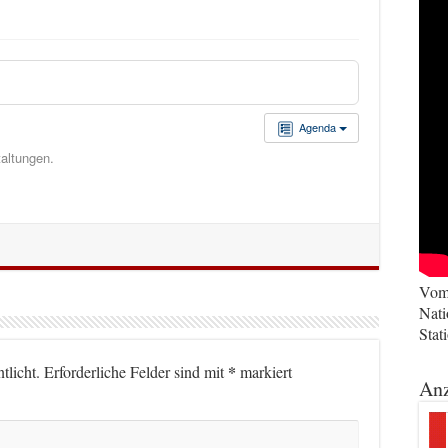
Agenda
taltungen.
Vom 
Nati
Stat
*
tlicht.
Erforderliche Felder sind mit
markiert
Anz