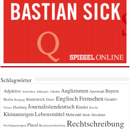
Schlagwörter
Anglizismen
Bayern
Adjektive
Apostroph
Adverbien
Akkusativ
Alkohol
Englisch
Fernsehen
Genitiv
Berlin
Bindestrich
Dativ
Beugung
Journalistendeutsch
Kinder
Hamburg
Genus
Kirche
Kleinanzeigen
Lebensmittel
Mehrzahl
Musiktitel
Mode
Rechtschreibung
Plural
Rechtschreibreform
Perfektpartizipien