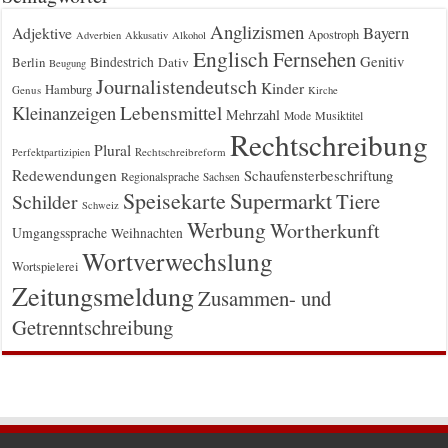
Anglizismen
Bayern
Adjektive
Apostroph
Adverbien
Akkusativ
Alkohol
Englisch
Fernsehen
Genitiv
Berlin
Bindestrich
Dativ
Beugung
Journalistendeutsch
Kinder
Hamburg
Genus
Kirche
Kleinanzeigen
Lebensmittel
Mehrzahl
Musiktitel
Mode
Rechtschreibung
Plural
Rechtschreibreform
Perfektpartizipien
Redewendungen
Schaufensterbeschriftung
Regionalsprache
Sachsen
Supermarkt
Speisekarte
Tiere
Schilder
Schweiz
Werbung
Wortherkunft
Umgangssprache
Weihnachten
Wortverwechslung
Wortspielerei
Zeitungsmeldung
Zusammen- und
Getrenntschreibung