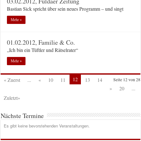
03.02.2012, Fuldaer Zeitung
Bastian Sick spricht über sein neues Programm – und singt
Mehr »
01.02.2012, Familie & Co.
„Ich bin ein Tüftler und Rätselrater“
Mehr »
12
« Zuerst
...
«
10
11
13
14
Seite 12 von 28
»
20
...
Zuletzt»
Nächste Termine
Es gibt keine bevorstehenden Veranstaltungen.