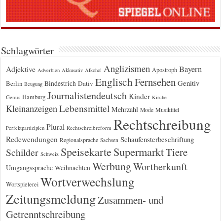
Schlagwörter
Anglizismen
Bayern
Adjektive
Apostroph
Adverbien
Akkusativ
Alkohol
Englisch
Fernsehen
Genitiv
Berlin
Bindestrich
Dativ
Beugung
Journalistendeutsch
Kinder
Hamburg
Genus
Kirche
Kleinanzeigen
Lebensmittel
Mehrzahl
Musiktitel
Mode
Rechtschreibung
Plural
Rechtschreibreform
Perfektpartizipien
Redewendungen
Schaufensterbeschriftung
Regionalsprache
Sachsen
Supermarkt
Speisekarte
Tiere
Schilder
Schweiz
Werbung
Wortherkunft
Umgangssprache
Weihnachten
Wortverwechslung
Wortspielerei
Zeitungsmeldung
Zusammen- und
Getrenntschreibung