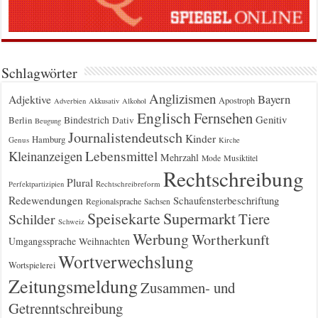
Schlagwörter
Anglizismen
Bayern
Adjektive
Apostroph
Adverbien
Akkusativ
Alkohol
Englisch
Fernsehen
Genitiv
Berlin
Bindestrich
Dativ
Beugung
Journalistendeutsch
Kinder
Hamburg
Genus
Kirche
Kleinanzeigen
Lebensmittel
Mehrzahl
Musiktitel
Mode
Rechtschreibung
Plural
Rechtschreibreform
Perfektpartizipien
Redewendungen
Schaufensterbeschriftung
Regionalsprache
Sachsen
Supermarkt
Speisekarte
Tiere
Schilder
Schweiz
Werbung
Wortherkunft
Umgangssprache
Weihnachten
Wortverwechslung
Wortspielerei
Zeitungsmeldung
Zusammen- und
Getrenntschreibung