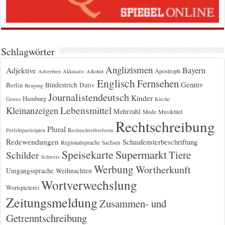
Schlagwörter
Anglizismen
Bayern
Adjektive
Apostroph
Adverbien
Akkusativ
Alkohol
Englisch
Fernsehen
Genitiv
Berlin
Bindestrich
Dativ
Beugung
Journalistendeutsch
Kinder
Hamburg
Genus
Kirche
Kleinanzeigen
Lebensmittel
Mehrzahl
Musiktitel
Mode
Rechtschreibung
Plural
Rechtschreibreform
Perfektpartizipien
Redewendungen
Schaufensterbeschriftung
Regionalsprache
Sachsen
Supermarkt
Speisekarte
Tiere
Schilder
Schweiz
Werbung
Wortherkunft
Umgangssprache
Weihnachten
Wortverwechslung
Wortspielerei
Zeitungsmeldung
Zusammen- und
Getrenntschreibung