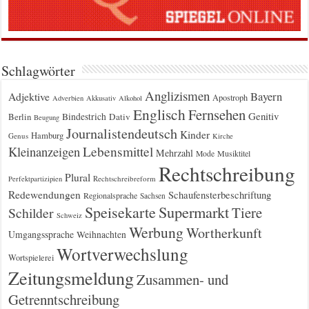
Schlagwörter
Anglizismen
Bayern
Adjektive
Apostroph
Adverbien
Akkusativ
Alkohol
Englisch
Fernsehen
Genitiv
Berlin
Bindestrich
Dativ
Beugung
Journalistendeutsch
Kinder
Hamburg
Genus
Kirche
Kleinanzeigen
Lebensmittel
Mehrzahl
Musiktitel
Mode
Rechtschreibung
Plural
Rechtschreibreform
Perfektpartizipien
Redewendungen
Schaufensterbeschriftung
Regionalsprache
Sachsen
Supermarkt
Speisekarte
Tiere
Schilder
Schweiz
Werbung
Wortherkunft
Umgangssprache
Weihnachten
Wortverwechslung
Wortspielerei
Zeitungsmeldung
Zusammen- und
Getrenntschreibung