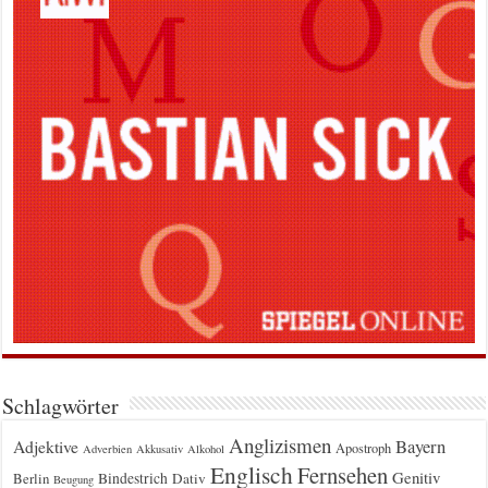
Schlagwörter
Anglizismen
Bayern
Adjektive
Apostroph
Adverbien
Akkusativ
Alkohol
Englisch
Fernsehen
Genitiv
Berlin
Bindestrich
Dativ
Beugung