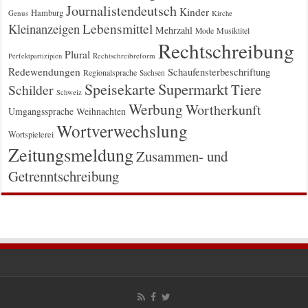
Journalistendeutsch
Kinder
Hamburg
Genus
Kirche
Kleinanzeigen
Lebensmittel
Mehrzahl
Musiktitel
Mode
Rechtschreibung
Plural
Rechtschreibreform
Perfektpartizipien
Redewendungen
Schaufensterbeschriftung
Regionalsprache
Sachsen
Supermarkt
Speisekarte
Tiere
Schilder
Schweiz
Werbung
Wortherkunft
Umgangssprache
Weihnachten
Wortverwechslung
Wortspielerei
Zeitungsmeldung
Zusammen- und
Getrenntschreibung