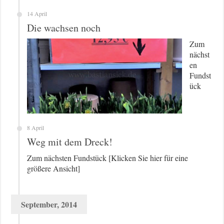
14 April
Die wachsen noch
Zum
nächst
en
Fundst
ück
8 April
Weg mit dem Dreck!
Zum nächsten Fundstück [Klicken Sie hier für eine
größere Ansicht]
September, 2014