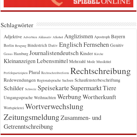
Schlagwörter
Anglizismen
Bayern
Adjektive
Apostroph
Adverbien
Akkusativ
Alkohol
Englisch
Fernsehen
Genitiv
Berlin
Bindestrich
Dativ
Beugung
Journalistendeutsch
Kinder
Hamburg
Genus
Kirche
Kleinanzeigen
Lebensmittel
Mehrzahl
Musiktitel
Mode
Rechtschreibung
Plural
Rechtschreibreform
Perfektpartizipien
Redewendungen
Schaufensterbeschriftung
Regionalsprache
Sachsen
Supermarkt
Speisekarte
Tiere
Schilder
Schweiz
Werbung
Wortherkunft
Umgangssprache
Weihnachten
Wortverwechslung
Wortspielerei
Zeitungsmeldung
Zusammen- und
Getrenntschreibung