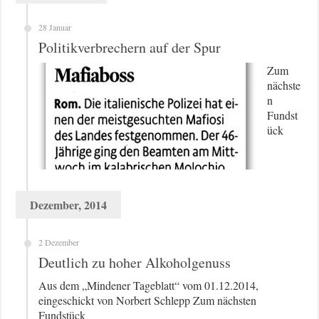
28 Januar
Politikverbrechern auf der Spur
Zum
nächste
n
Fundst
ück
Dezember, 2014
2 Dezember
Deutlich zu hoher Alkoholgenuss
Aus dem „Mindener Tageblatt“ vom 01.12.2014,
eingeschickt von Norbert Schlepp Zum nächsten
Fundstück