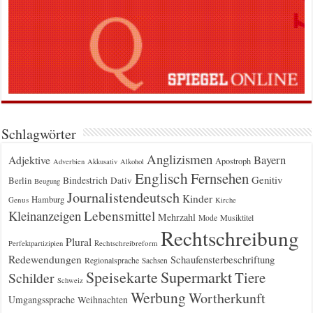
Schlagwörter
Anglizismen
Bayern
Adjektive
Apostroph
Adverbien
Akkusativ
Alkohol
Englisch
Fernsehen
Genitiv
Berlin
Bindestrich
Dativ
Beugung
Journalistendeutsch
Kinder
Hamburg
Genus
Kirche
Kleinanzeigen
Lebensmittel
Mehrzahl
Musiktitel
Mode
Rechtschreibung
Plural
Rechtschreibreform
Perfektpartizipien
Redewendungen
Schaufensterbeschriftung
Regionalsprache
Sachsen
Supermarkt
Speisekarte
Tiere
Schilder
Schweiz
Werbung
Wortherkunft
Umgangssprache
Weihnachten