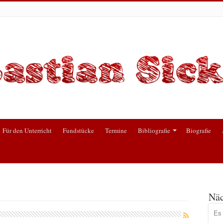
Für den Unterricht
Fundstücke
Termine
Bibliografie
Biografie
Näc
Es 