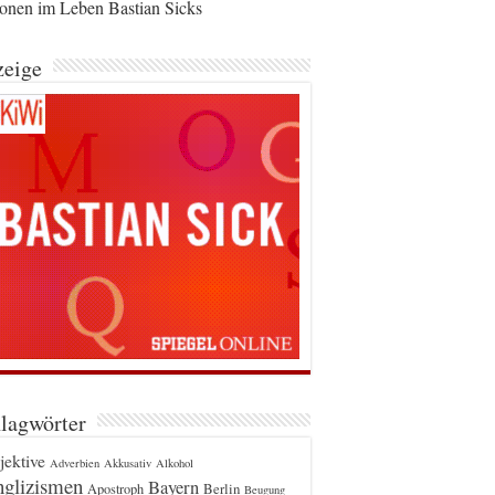
ionen im Leben Bastian Sicks
eige
lagwörter
jektive
Adverbien
Akkusativ
Alkohol
glizismen
Bayern
Berlin
Apostroph
Beugung