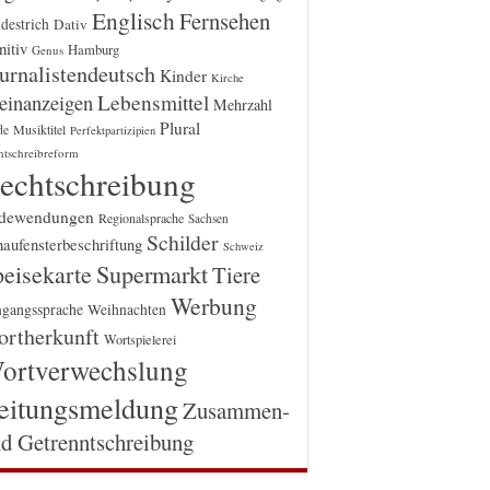
Englisch
Fernsehen
destrich
Dativ
itiv
Hamburg
Genus
urnalistendeutsch
Kinder
Kirche
einanzeigen
Lebensmittel
Mehrzahl
Plural
Musiktitel
de
Perfektpartizipien
htschreibreform
echtschreibung
dewendungen
Regionalsprache
Sachsen
Schilder
aufensterbeschriftung
Schweiz
Supermarkt
eisekarte
Tiere
Werbung
gangssprache
Weihnachten
rtherkunft
Wortspielerei
ortverwechslung
eitungsmeldung
Zusammen-
d Getrenntschreibung