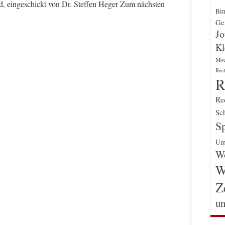
ld, eingeschickt von Dr. Steffen Heger Zum nächsten
Bin
Gen
Jo
Kl
Mo
Rec
R
Re
Sch
Sp
Um
Wo
W
Z
un