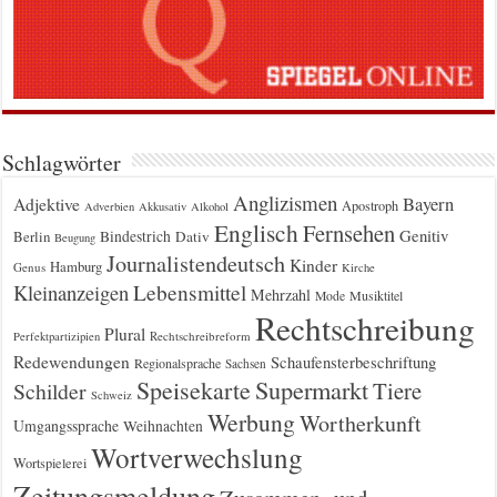
Schlagwörter
Anglizismen
Bayern
Adjektive
Apostroph
Adverbien
Akkusativ
Alkohol
Englisch
Fernsehen
Genitiv
Berlin
Bindestrich
Dativ
Beugung
Journalistendeutsch
Kinder
Hamburg
Genus
Kirche
Kleinanzeigen
Lebensmittel
Mehrzahl
Musiktitel
Mode
Rechtschreibung
Plural
Rechtschreibreform
Perfektpartizipien
Redewendungen
Schaufensterbeschriftung
Regionalsprache
Sachsen
Supermarkt
Speisekarte
Tiere
Schilder
Schweiz
Werbung
Wortherkunft
Umgangssprache
Weihnachten
Wortverwechslung
Wortspielerei
Zeitungsmeldung