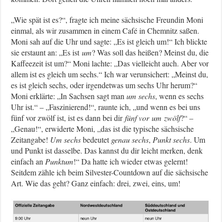
„Wie spät ist es?“, fragte ich meine sächsische Freundin Moni
einmal, als wir zusammen in einem Café in Chemnitz saßen.
Moni sah auf die Uhr und sagte: „Es ist gleich um!“ Ich blickte
sie erstaunt an: „Es ist
um
? Was soll das heißen? Meinst du, die
Kaffeezeit ist um?“ Moni lachte: „Das vielleicht auch. Aber vor
allem ist es gleich um sechs.“ Ich war verunsichert: „Meinst du,
es ist gleich sechs, oder irgendetwas um sechs Uhr herum?“
Moni erklärte: „In Sachsen sagt man
um sechs
, wenn es sechs
Uhr ist.“ – „Faszinierend!“, raunte ich, „und wenn es bei uns
fünf vor zwölf ist, ist es dann bei dir
fünf vor
um
zwölf
?“ –
„Genau!“, erwiderte Moni, „das ist die typische sächsische
Zeitangabe!
Um sechs
bedeutet
genau sechs
,
Punkt sechs
. Um
und Punkt ist dasselbe. Das kannst du dir leicht merken, denk
einfach an
Punktum
!“ Da hatte ich wieder etwas gelernt!
Seitdem zähle ich beim Silvester-Countdown auf die sächsische
Art. Wie das geht? Ganz einfach: drei, zwei, eins, um!