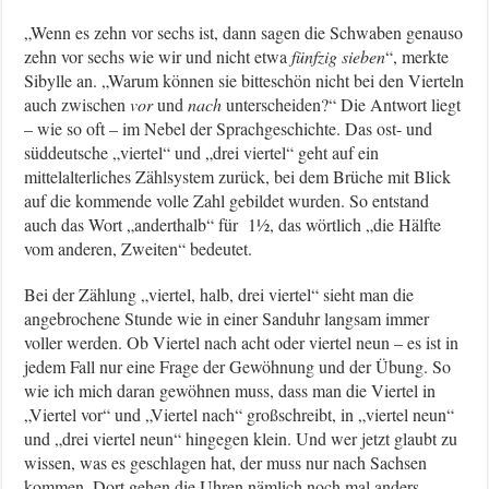
„Wenn es zehn vor sechs ist, dann sagen die Schwaben genauso
zehn vor sechs wie wir und nicht etwa
fünfzig sieben
“, merkte
Sibylle an. „Warum können sie bitteschön nicht bei den Vierteln
auch zwischen
vor
und
nach
unterscheiden?“ Die Antwort liegt
– wie so oft – im Nebel der Sprachgeschichte. Das ost- und
süddeutsche „viertel“ und „drei viertel“ geht auf ein
mittelalterliches Zählsystem zurück, bei dem Brüche mit Blick
auf die kommende volle Zahl gebildet wurden. So entstand
auch das Wort „anderthalb“ für 1½, das wörtlich „die Hälfte
vom anderen, Zweiten“ bedeutet.
Bei der Zählung „viertel, halb, drei viertel“ sieht man die
angebrochene Stunde wie in einer Sanduhr langsam immer
voller werden. Ob Viertel nach acht oder viertel neun – es ist in
jedem Fall nur eine Frage der Gewöhnung und der Übung. So
wie ich mich daran gewöhnen muss, dass man die Viertel in
„Viertel vor“ und „Viertel nach“ großschreibt, in „viertel neun“
und „drei viertel neun“ hingegen klein. Und wer jetzt glaubt zu
wissen, was es geschlagen hat, der muss nur nach Sachsen
kommen. Dort gehen die Uhren nämlich noch mal anders.