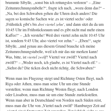
brummte Sibylle, „sonst bin ich rettungslos verloren“ – „Eine
Zeitumrechnungstabelle?“, fragte ich nach, „wozu denn das?“ –
„Na, bei den Schwaben gehen die Uhren doch anders! Die
sagen so komische Sachen wie ,es ist viertel sechs‘ oder
,Frühstück gibt’s bis
drei viertel zehn
‘, und dann sitzt du da um
10:45 Uhr im Frühstücksraum und es gibt nicht mal mehr einen
Kaffee!“ – „Ich verstehe! Weil drei viertel zehn nicht 10:45 Uhr
ist, sondern 9:45 Uhr, also viertel vor zehn.“ – „Eben!“, sagte
Sibylle, „und genau aus diesem Grund brauche ich meine
Zeitumrechnungstabelle, weil ich mir das nie merken kann!
Was, bitte, ist
viertel zwölf
? Viertel vor zwölf? Viertel nach
zwölf?“ – „Weder noch, ich glaube, es ist Viertel nach elf.“ –
„Siehst du? Die ticken doch nicht richtig, die Schwaben!“
Wenn man ins Flugzeug steigt und Richtung Osten fliegt, nach
Riga oder Athen, muss man seine Uhr um eine Stunde
vorstellen; wenn man Richtung Westen fliegt, nach London
oder Lissabon, muss man sie um eine Stunde zurückstellen.
Wenn man aber in Deutschland von Norden nach Süden reist,
muss man die Uhr von „Viertel nach zwölf“ Hamburger Zeit auf
„viertel eins“ Stuttgarter Zeit umstellen. Tatsächlich sieht es aus,