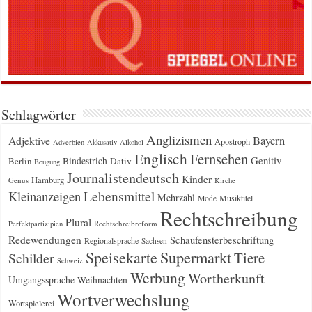
Schlagwörter
Anglizismen
Bayern
Adjektive
Apostroph
Adverbien
Akkusativ
Alkohol
Englisch
Fernsehen
Genitiv
Berlin
Bindestrich
Dativ
Beugung
Journalistendeutsch
Kinder
Hamburg
Genus
Kirche
Kleinanzeigen
Lebensmittel
Mehrzahl
Musiktitel
Mode
Rechtschreibung
Plural
Rechtschreibreform
Perfektpartizipien
Redewendungen
Schaufensterbeschriftung
Regionalsprache
Sachsen
Supermarkt
Speisekarte
Tiere
Schilder
Schweiz
Werbung
Wortherkunft
Umgangssprache
Weihnachten
Wortverwechslung
Wortspielerei