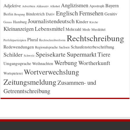
Anglizismen
Bayern
Adjektive
Apostroph
Adverbien
Akkusativ
Alkohol
Englisch
Fernsehen
Genitiv
Berlin
Bindestrich
Dativ
Beugung
Journalistendeutsch
Kinder
Hamburg
Genus
Kirche
Kleinanzeigen
Lebensmittel
Mehrzahl
Musiktitel
Mode
Rechtschreibung
Plural
Rechtschreibreform
Perfektpartizipien
Redewendungen
Schaufensterbeschriftung
Regionalsprache
Sachsen
Supermarkt
Speisekarte
Tiere
Schilder
Schweiz
Werbung
Wortherkunft
Umgangssprache
Weihnachten
Wortverwechslung
Wortspielerei
Zeitungsmeldung
Zusammen- und
Getrenntschreibung