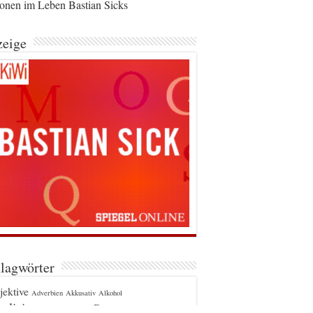
ionen im Leben Bastian Sicks
eige
lagwörter
jektive
Adverbien
Akkusativ
Alkohol
glizismen
Bayern
Berlin
Apostroph
Beugung