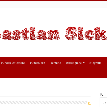
Für den Unterricht
Fundstücke
Termine
Bibliografie
Biografie
Näc
Es 