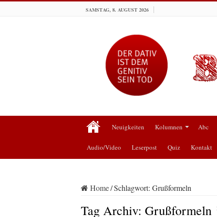
SAMSTAG, 8. AUGUST 2026
Neuigkeiten
Kolumnen
Abc
Audio/Video
Leserpost
Quiz
Kontakt
Home
/
Schlagwort:
Grußformeln
Tag Archiv:
Grußformeln