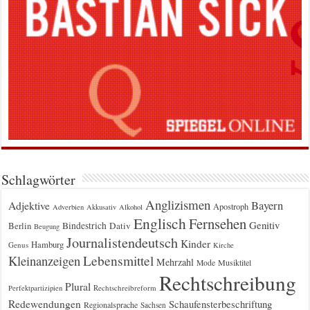
Schlagwörter
Anglizismen
Bayern
Adjektive
Apostroph
Adverbien
Akkusativ
Alkohol
Englisch
Fernsehen
Genitiv
Berlin
Bindestrich
Dativ
Beugung
Journalistendeutsch
Kinder
Hamburg
Genus
Kirche
Kleinanzeigen
Lebensmittel
Mehrzahl
Musiktitel
Mode
Rechtschreibung
Plural
Rechtschreibreform
Perfektpartizipien
Redewendungen
Schaufensterbeschriftung
Regionalsprache
Sachsen