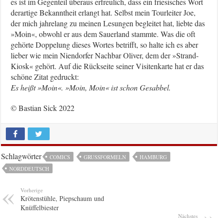
es ist im Gegenteil überaus erfreulich, dass ein friesisches Wort
derartige Bekanntheit erlangt hat. Selbst mein Tourleiter Joe,
der mich jahrelang zu meinen Lesungen begleitet hat, liebte das
»Moin«, obwohl er aus dem Sauerland stammte. Was die oft
gehörte Doppelung dieses Wortes betrifft, so halte ich es aber
lieber wie mein Niendorfer Nachbar Oliver, dem der »Strand-
Kiosk« gehört. Auf die Rückseite seiner Visitenkarte hat er das
schöne Zitat gedruckt:
Es heißt »Moin«. »Moin, Moin« ist schon Gesabbel.
© Bastian Sick 2022
Schlagwörter
COMICS
GRUSSFORMELN
HAMBURG
NORDDEUTSCH
Vorherige
Krötenstühle, Piepschaum und
Knüffelbiester
Nächstes