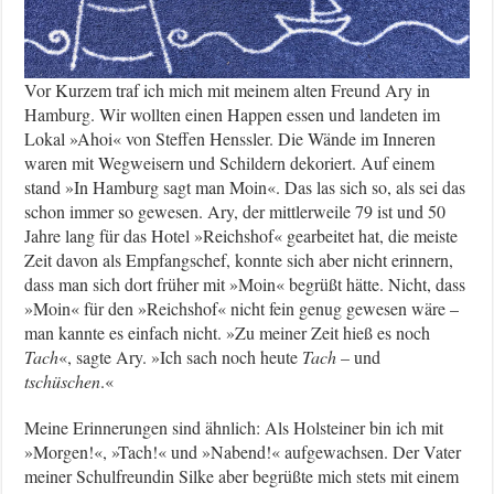
Vor Kurzem traf ich mich mit meinem alten Freund Ary in
Hamburg. Wir wollten einen Happen essen und landeten im
Lokal »Ahoi« von Steffen Henssler. Die Wände im Inneren
waren mit Wegweisern und Schildern dekoriert. Auf einem
stand »In Hamburg sagt man Moin«. Das las sich so, als sei das
schon immer so gewesen. Ary, der mittlerweile 79 ist und 50
Jahre lang für das Hotel »Reichshof« gearbeitet hat, die meiste
Zeit davon als Empfangschef, konnte sich aber nicht erinnern,
dass man sich dort früher mit »Moin« begrüßt hätte. Nicht, dass
»Moin« für den »Reichshof« nicht fein genug gewesen wäre –
man kannte es einfach nicht. »Zu meiner Zeit hieß es noch
Tach
«, sagte Ary. »Ich sach noch heute
Tach
– und
tschüschen
.«
Meine Erinnerungen sind ähnlich: Als Holsteiner bin ich mit
»Morgen!«, »Tach!« und »Nabend!« aufgewachsen. Der Vater
meiner Schulfreundin Silke aber begrüßte mich stets mit einem