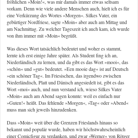
fröhlichen »Moin!«, was mir damals immer etwas seltsam
vorkam. Denn wie viele andere Menschen auch, hielt ich es für
eine Verkürzung des Wortes »Morgen«. Silkes Vater, ein
gebürtiger Nordfriese, sagte »Moin« aber auch am Mittag und
am Nachmittag. Zu welcher Tageszeit ich auch kam, ich wurde
von ihm immer mit »Moin« begrüßt.
Was dieses Wort tatsächlich bedeutet und woher es stammt,
lernte ich erst einige Jahre später. Als Student fing ich an,
Niederländisch zu lernen, und da gibt es das Wort »mooi«, das
»schön« und »gut« bedeutet. »Een mooie dag« ist auf Deutsch
»ein schöner Tag«. Im Friesischen, das irgendwo zwischen
Niederländisch, Platt und Dänisch angesiedelt ist, gibt es das
Wort »moi« auch, und nun verstand ich, wieso Silkes Vater
»Moin« auch am Abend sagen konnte: weil es einfach nur
»Guten!« heißt. Das fehlende »Morgen«, »Tag« oder »Abend«
muss man sich jeweils hinzudenken.
Dass »Moin« weit über die Grenzen Frieslands hinaus so
bekannt und populär wurde, haben wir höchstwahrscheinlich
einer Comicfigur zu verdanken, und zwar »Werner« von Rötger