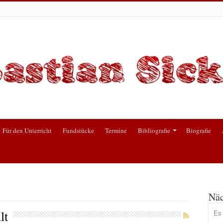
Für den Unterricht
Fundstücke
Termine
Bibliografie
Biografie
Näc
lt
Es 