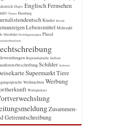
Englisch
Fernsehen
destrich
Dativ
itiv
Hamburg
Genus
urnalistendeutsch
Kinder
Kirche
einanzeigen
Lebensmittel
Mehrzahl
Plural
Musiktitel
de
Perfektpartizipien
htschreibreform
echtschreibung
dewendungen
Regionalsprache
Sachsen
Schilder
aufensterbeschriftung
Schweiz
Supermarkt
eisekarte
Tiere
Werbung
gangssprache
Weihnachten
rtherkunft
Wortspielerei
ortverwechslung
eitungsmeldung
Zusammen-
d Getrenntschreibung