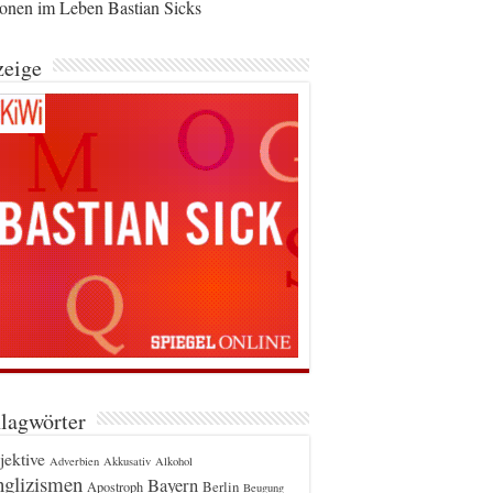
ionen im Leben Bastian Sicks
eige
lagwörter
jektive
Adverbien
Akkusativ
Alkohol
glizismen
Bayern
Berlin
Apostroph
Beugung