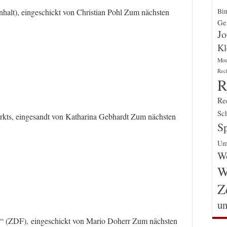
Bin
nhalt), eingeschickt von Christian Pohl Zum nächsten
Gen
Jo
Kl
Mo
Rec
R
Re
Sch
kts, eingesandt von Katharina Gebhardt Zum nächsten
Sp
Um
Wo
W
Z
un
“ (ZDF), eingeschickt von Mario Doherr Zum nächsten