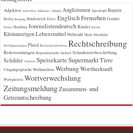
Anglizismen
Bayern
Adjektive
Apostroph
Adverbien
Akkusativ
Alkohol
Englisch
Fernsehen
Genitiv
Berlin
Bindestrich
Dativ
Beugung
Journalistendeutsch
Kinder
Hamburg
Genus
Kirche
Kleinanzeigen
Lebensmittel
Mehrzahl
Musiktitel
Mode
Rechtschreibung
Plural
Rechtschreibreform
Perfektpartizipien
Redewendungen
Schaufensterbeschriftung
Regionalsprache
Sachsen
Supermarkt
Speisekarte
Tiere
Schilder
Schweiz
Werbung
Wortherkunft
Umgangssprache
Weihnachten
Wortverwechslung
Wortspielerei
Zeitungsmeldung
Zusammen- und
Getrenntschreibung