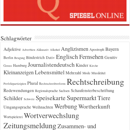
Schlagwörter
Anglizismen
Bayern
Adjektive
Apostroph
Adverbien
Akkusativ
Alkohol
Englisch
Fernsehen
Genitiv
Berlin
Bindestrich
Dativ
Beugung
Journalistendeutsch
Kinder
Hamburg
Genus
Kirche
Kleinanzeigen
Lebensmittel
Mehrzahl
Musiktitel
Mode
Rechtschreibung
Plural
Rechtschreibreform
Perfektpartizipien
Redewendungen
Schaufensterbeschriftung
Regionalsprache
Sachsen
Supermarkt
Speisekarte
Tiere
Schilder
Schweiz
Werbung
Wortherkunft
Umgangssprache
Weihnachten
Wortverwechslung
Wortspielerei
Zeitungsmeldung
Zusammen- und