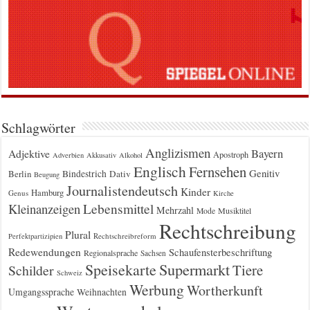
Schlagwörter
Anglizismen
Bayern
Adjektive
Apostroph
Adverbien
Akkusativ
Alkohol
Englisch
Fernsehen
Genitiv
Berlin
Bindestrich
Dativ
Beugung
Journalistendeutsch
Kinder
Hamburg
Genus
Kirche
Kleinanzeigen
Lebensmittel
Mehrzahl
Musiktitel
Mode
Rechtschreibung
Plural
Rechtschreibreform
Perfektpartizipien
Redewendungen
Schaufensterbeschriftung
Regionalsprache
Sachsen
Supermarkt
Speisekarte
Tiere
Schilder
Schweiz
Werbung
Wortherkunft
Umgangssprache
Weihnachten